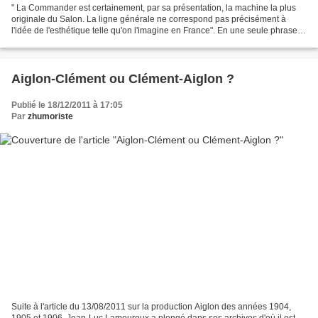
" La Commander est certainement, par sa présentation, la machine la plus
originale du Salon. La ligne générale ne correspond pas précisément à
l'idée de l'esthétique telle qu'on l'imagine en France". En une seule phrase
dans la revue Motocycles, André...
Aiglon-Clément ou Clément-Aiglon ?
Publié le 18/12/2011 à 17:05
Par
zhumoriste
Suite à l'article du 13/08/2011 sur la production Aiglon des années 1904,
1905 et 1906, Jean-Luc Lamouroux a plongé dans ses archives d'où il est