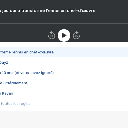
e jeu qui a transformé l’ennui en chef-d’œuvre
nsformé l’ennui en chef-d’œuvre
 DayZ
 a 13 ans (et vous l'avez ignoré)
e (littéralement)
im Rayan
 toutes les règles
s les jeux vidéo
us choquant de Rockstar ? - Le scandale BULLY