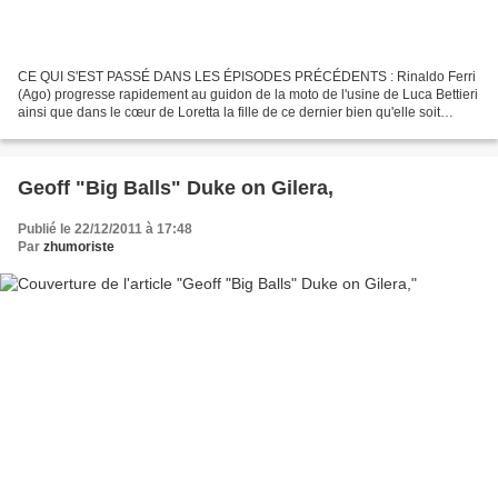
CE QUI S'EST PASSÉ DANS LES ÉPISODES PRÉCÉDENTS : Rinaldo Ferri
(Ago) progresse rapidement au guidon de la moto de l'usine de Luca Bettieri
ainsi que dans le cœur de Loretta la fille de ce dernier bien qu'elle soit
fiancée à Giorgio, un pilote de l'usine...
Geoff "Big Balls" Duke on Gilera,
Publié le 22/12/2011 à 17:48
Par
zhumoriste