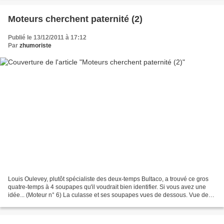
Moteurs cherchent paternité (2)
Publié le 13/12/2011 à 17:12
Par
zhumoriste
Louis Oulevey, plutôt spécialiste des deux-temps Bultaco, a trouvé ce gros
quatre-temps à 4 soupapes qu'il voudrait bien identifier. Si vous avez une
idée... (Moteur n° 6) La culasse et ses soupapes vues de dessous. Vue des
culbuteurs en fourche, l'admission...