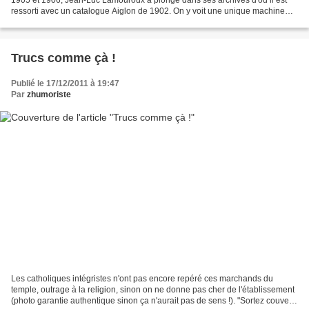
ressorti avec un catalogue Aiglon de 1902. On y voit une unique machine
qui est présentée comme étant une...
Trucs comme çà !
Publié le 17/12/2011 à 19:47
Par
zhumoriste
Les catholiques intégristes n'ont pas encore repéré ces marchands du
temple, outrage à la religion, sinon on ne donne pas cher de l'établissement
(photo garantie authentique sinon ça n'aurait pas de sens !). "Sortez couvert"