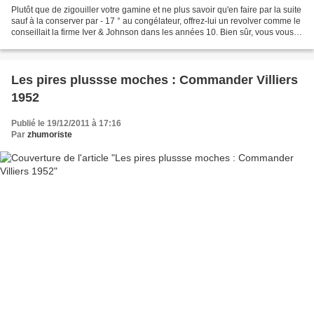
Plutôt que de zigouiller votre gamine et ne plus savoir qu'en faire par la suite
sauf à la conserver par - 17 ° au congélateur, offrez-lui un revolver comme le
conseillait la firme Iver & Johnson dans les années 10. Bien sûr, vous vous
garderez bien de...
Les pires plussse moches : Commander Villiers
1952
Publié le 19/12/2011 à 17:16
Par
zhumoriste