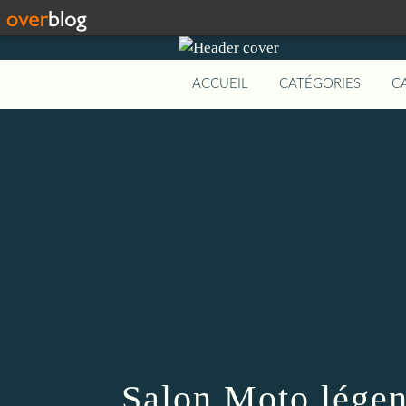
ACCUEIL
CATÉGORIES
C
Salon Moto légen