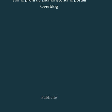
Voir le profil de
zhumoriste
sur le portail
Overblog
Publicité