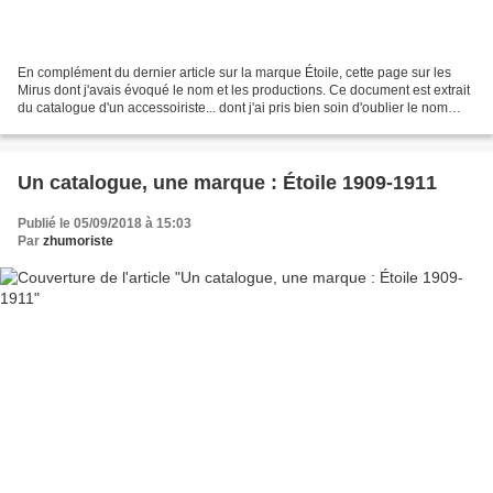
En complément du dernier article sur la marque Étoile, cette page sur les
Mirus dont j'avais évoqué le nom et les productions. Ce document est extrait
du catalogue d'un accessoiriste... dont j'ai pris bien soin d'oublier le nom
(Désolé). À vue de nez,...
Un catalogue, une marque : Étoile 1909-1911
Publié le 05/09/2018 à 15:03
Par
zhumoriste