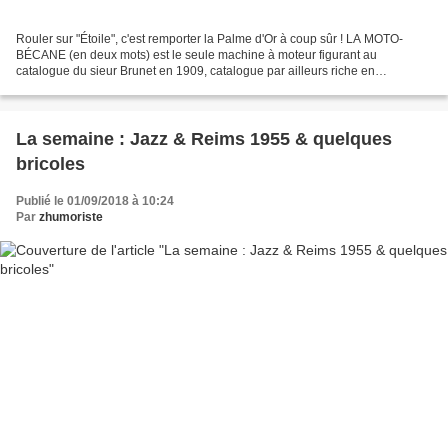
Rouler sur "Étoile", c'est remporter la Palme d'Or à coup sûr ! LA MOTO-
BÉCANE (en deux mots) est le seule machine à moteur figurant au
catalogue du sieur Brunet en 1909, catalogue par ailleurs riche en
bicyclettes et accessoires divers pour le cycliste....
La semaine : Jazz & Reims 1955 & quelques
bricoles
Publié le 01/09/2018 à 10:24
Par
zhumoriste