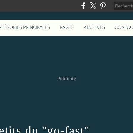
ATÉGORIES PRINCIPALES
PAGES
ARCHIVES
CONTAC
Publicité
tits du "go-fast"