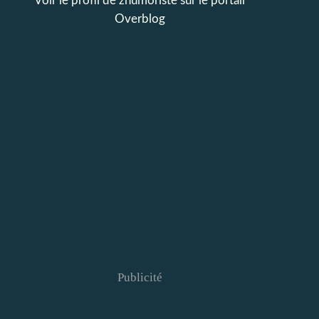
Voir le profil de
zhumoriste
sur le portail
Overblog
Publicité