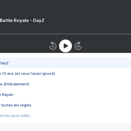
 Battle Royale - DayZ
 DayZ
 a 13 ans (et vous l'avez ignoré)
e (littéralement)
im Rayan
 toutes les règles
s les jeux vidéo
us choquant de Rockstar ? - Le scandale BULLY