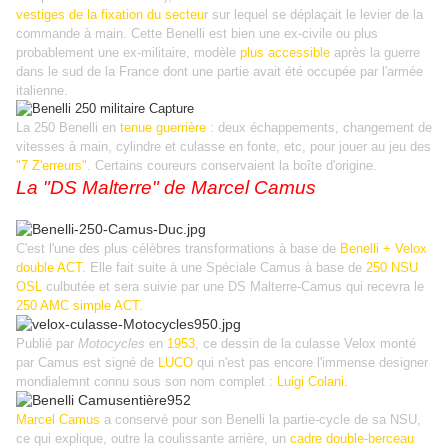
vestiges de la fixation du secteu
r sur lequel se déplaçait le levier de la
commande à main. Cette Benelli est bien une ex-civile ou plus
probablement une ex-militaire, modèle
plus accessible
après la guerre
dans le sud de la France dont une partie avait été occupée par l'armée
italienne.
La 250 Benelli en
tenue guerrière
: deux échappements, changement de
vitesses à main, cylindre et culasse en fonte, etc, pour jouer au jeu des
"7 Z'erreurs"
. Certains coureurs conservaient la boîte d'origine.
La "DS Malterre" de Marcel Camus
C'est l'une des plus célèbres transformations à base de
Benelli + Velox
double ACT
. Elle fait suite à une Spéciale Camus à base de
250 NSU
OSL
culbutée et sera suivie par une DS Malterre-Camus qui recevra le
250 AMC simple ACT.
Publié par
Motocycles
en
1953
, ce dessin de la culasse Velox monté
par Camus est signé de
LUCO
qui n'est pas encore l'immense designer
mondialemnt connu sous son nom complet :
Luigi Colani
.
Marcel Camus
a conservé pour son Benelli la partie-cycle de sa NSU,
ce qui explique, outre la coulissante arrière, un
cadre double-berceau