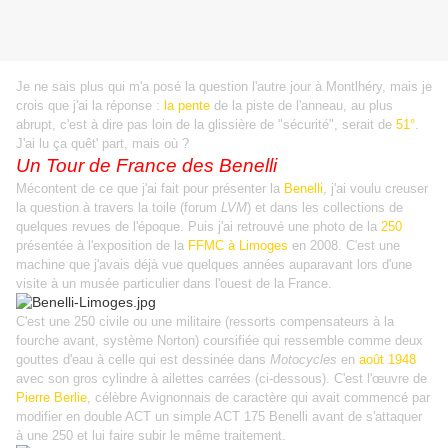
Je ne sais plus qui m'a posé la question l'autre jour à Montlhéry, mais je
crois que j'ai la réponse :
la pente
de la piste de l'anneau, au plus
abrupt, c'est à dire pas loin de la glissière de "sécurité", serait de
51°
.
J'ai lu ça quêt' part, mais où ?
Un Tour de France des Benelli
Mécontent de ce que j'ai fait pour présenter la
Benelli
, j'ai voulu creuser
la question à travers la toile (forum
LVM
) et dans les collections de
quelques revues de l'époque. Puis j'ai retrouvé une photo de la
250
présentée à l'exposition de la
FFMC à Limoges
en 2008. C'est une
machine que j'avais déjà vue quelques années auparavant lors d'une
visite à un musée particulier dans l'ouest de la France.
C'est une 250 civile ou une militaire (ressorts compensateurs à la
fourche avant, système Norton) coursifiée qui ressemble comme deux
gouttes d'eau à celle qui est dessinée dans
Motocycles
en
août 1948
avec son gros cylindre à ailettes carrées (ci-dessous). C'est l'œuvre de
Pierre Berlie
, célèbre Avignonnais de caractère qui avait commencé par
modifier en double ACT un simple ACT 175 Benelli avant de s'attaquer
à une 250 et lui faire subir le même traitement.