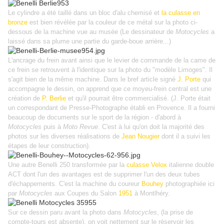
c
Le
ylindre a été taillé dans un bloc d'alu chemisé et
la culasse en
bronze
est bien révélée par la couleur de ce métal sur la photo ci-
dessous de la machine vue au musée (Le dessinateur de
Motocycles
a
laissé dans sa plume une partie du garde-boue arrière...)
L'ancrage du frein avant ainsi que le levier de commande de la came de
ce frein se retrouvent à l'identique sur la photo du "modèle Limoges". Il
s'agit bien de la même machine. Dans le bref article signé
J. Porte
qui
accompagne le dessin, on apprend que ce moyeu-frein central est une
création de
P. Berlie
et qu'il pourrait être commercialisé. (J. Porte était
un correspondant de Presse-Photographe établi en Provence. Il a fourni
beaucoup de documents sur le sport de la région - d'abord à
Motocycles
puis à
Moto Revue
. C'est à lui qu'on doit la majorité des
photos sur les diverses réalisations de
Jean Nougier
dont il a suivi les
étapes de leur construction).
Une autre Benelli 250 transformée par la
culasse Velox
italienne double
ACT dont l'un des avantages est de supprimer l'un des deux tubes
d'échappements. C'est la machine du coureur
Bouhey
photographiée ici
par
Motocycles
aux Coupes du Salon
1951
à Montlhéry.
Sur ce dessin paru avant la photo dans
Motocycles
, (la prise de
compte-tours est absente), on voit nettement sur le réservoir les