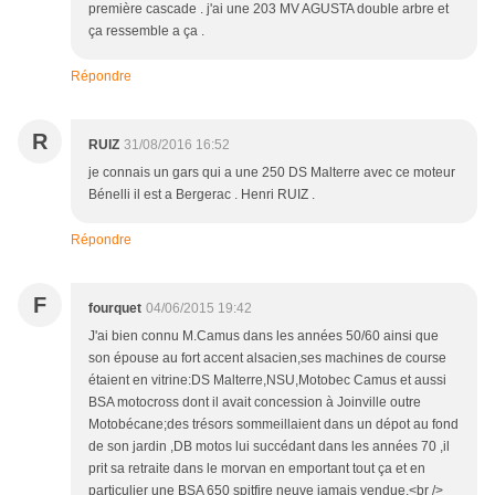
première cascade . j'ai une 203 MV AGUSTA double arbre et
ça ressemble a ça .
Répondre
R
RUIZ
31/08/2016 16:52
je connais un gars qui a une 250 DS Malterre avec ce moteur
Bénelli il est a Bergerac . Henri RUIZ .
Répondre
F
fourquet
04/06/2015 19:42
J'ai bien connu M.Camus dans les années 50/60 ainsi que
son épouse au fort accent alsacien,ses machines de course
étaient en vitrine:DS Malterre,NSU,Motobec Camus et aussi
BSA motocross dont il avait concession à Joinville outre
Motobécane;des trésors sommeillaient dans un dépot au fond
de son jardin ,DB motos lui succédant dans les années 70 ,il
prit sa retraite dans le morvan en emportant tout ça et en
particulier une BSA 650 spitfire neuve jamais vendue.<br />