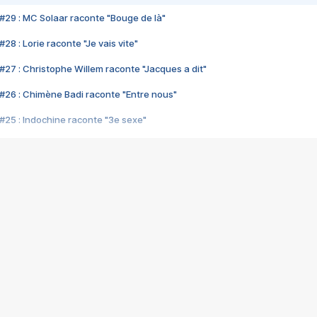
#29 : MC Solaar raconte "Bouge de là"
28 : Lorie raconte "Je vais vite"
#27 : Christophe Willem raconte "Jacques a dit"
#26 : Chimène Badi raconte "Entre nous"
#25 : Indochine raconte "3e sexe"
#24 : Zaho raconte "C'est chelou"
#23 : Patrick Bruel raconte "Au café des délices"
#22 : Kyo raconte "Le chemin"
#21 : Nolwenn Leroy raconte "Cassé"
#20 : Patrick Hernandez raconte "Born to be alive"
#19 : Lorie raconte "Près de moi"
#18 : Michael Jones raconte "A nos actes manqués" (avec Jean-Jacque