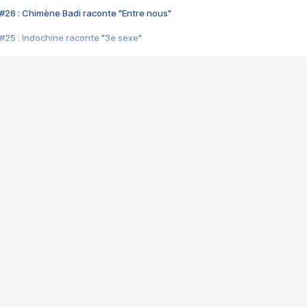
#26 : Chimène Badi raconte "Entre nous"
#25 : Indochine raconte "3e sexe"
#24 : Zaho raconte "C'est chelou"
#23 : Patrick Bruel raconte "Au café des délices"
#22 : Kyo raconte "Le chemin"
#21 : Nolwenn Leroy raconte "Cassé"
#20 : Patrick Hernandez raconte "Born to be alive"
#19 : Lorie raconte "Près de moi"
#18 : Michael Jones raconte "A nos actes manqués" (avec Jean-Jacque
#17 : Khaled raconte "Aïcha"
#16 : Corneille raconte "Parce qu'on vient de loin"
#15 : Indochine raconte "L'aventurier"