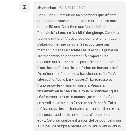
Z
zhumoriste
16/12/2013 17:02
<br /> <br /> C'est un de mes combats que d'écrire
durit (surtout sans 'e' final) sans capitale et ça dure
depuis 50 ans. De même que "poubelle" ou
"mobylette" et encore "caddie" (longtemps Caddie a
réclamé un<br /> © devant ou derrière le nom avant
d'abandonner, me semble t'il) et pourquoi pas
"cardan" ? Dans ce dernier cas, il est plus grave de
lire "transmission par cardan" à propos d'une
machine qui n'en<br /> est pas forcément pourvue à
l'une des extrémités de son "arbre de transmission".
De même, le débat reste à trancher entre "boîte À
vitesses" et "boîte DE vitesse(s)". La paresse et
l'ignorance<br /> régnant dans la Presse a
finalement eu la peau de la roue "à branches" qui a
cédé devant la roue "à bâtons" (un volant à bâtons,
ce serait cocasse, non ?).<br /> <br /> <br /> Enfin,
méfiez-nous des dictionnaires car puisqu'il en existe
plusieurs, c'est qu'ils ne sont pas d'accord entre
eux... Celui du ouèbe est un pur délice pour celui qui
a un peu de temps à perdre.<br /> <br /> <br /> <br />