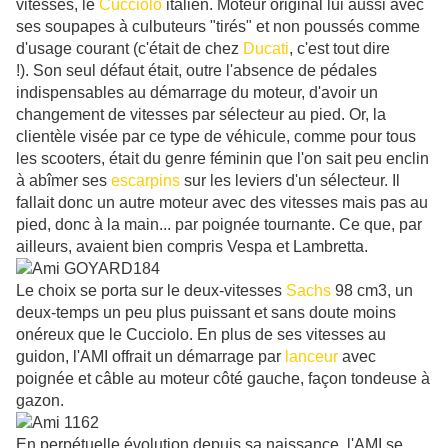
vitesses, le
Cucciolo
italien. Moteur original lui aussi avec
ses soupapes à culbuteurs "tirés" et non poussés comme
d'usage courant (c'était de chez
Ducati
, c'est tout dire
!). Son seul défaut était, outre l'absence de pédales
indispensables au démarrage du moteur, d'avoir un
changement de vitesses par sélecteur au pied. Or, la
clientèle visée par ce type de véhicule, comme pour tous
les scooters, était du genre féminin que l'on sait peu enclin
à abîmer ses
escarpins
sur les leviers d'un sélecteur. Il
fallait donc un autre moteur avec des vitesses mais pas au
pied, donc à la main... par poignée tournante. Ce que, par
ailleurs, avaient bien compris Vespa et Lambretta.
Le choix se porta sur le deux-vitesses
Sachs
98 cm3, un
deux-temps un peu plus puissant et sans doute moins
onéreux que le Cucciolo.
En plus de ses vitesses au
guidon, l'AMI offrait un démarrage par
lanceur
avec
poignée et câble au moteur côté gauche, façon tondeuse à
gazon.
En perpétuelle évolution depuis sa naissance, l'AMI se