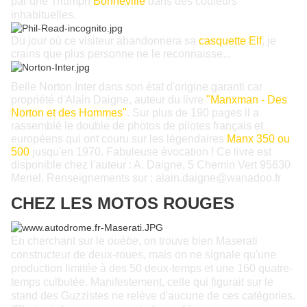
par une Triumph
Bonneville
dans des couleurs
inhabituelles.
Du jour où ce visiteur abandonnera sa
casquette Elf
, je
crains que plus personne ne le reconnaisse...
Belle Norton Inter dans son état d'origine garanti car
propriété d'Alain Daigne, auteur du livre
"Manxman - Des
Norton et des Hommes"
. Sur plus de 190 pages il a
rassemblé le double de photos de pilotes français et
européens qui ont couru sur les légendaires
Manx 350 ou
500
jusqu'en 1970. Fabuleuse évocation ! Ce livre est
disponible chez l'auteur : A. Daigne, 5 Chemin Vert 95630
Meriel. Renseignements sur : alain.daigne@wanadoo.fr
CHEZ LES MOTOS ROUGES
En cherchant sur le
ouèbe
, on trouve bien Maserati
constructeur de deux-roues, mais on ne signale qu'une
production limitée à des 50 deux-temps et une 160 quatre-
temps culbutée. Manifestement, celle qui figurait sur le
stand des Guzzistes ne relève d'aucune de ces catégories.