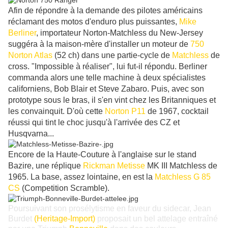
Afin de répondre à la demande des pilotes américains
réclamant des motos d'enduro plus puissantes,
Mike
Berliner
, importateur Norton-Matchless du New-Jersey
suggéra à la maison-mère d'installer un moteur de
750
Norton Atlas
(52 ch) dans une partie-cycle de
Matchless
de
cross. "Impossible à réaliser", lui fut-il répondu. Berliner
commanda alors une telle machine à deux spécialistes
californiens, Bob Blair et Steve Zabaro. Puis, avec son
prototype sous le bras, il s'en vint chez les Britanniques et
les convainquit. D'où cette
Norton P11
de 1967, cocktail
réussi qui tint le choc jusqu'à l'arrivée des CZ et
Husqvarna...
Encore de la Haute-Couture à l'anglaise sur le stand
Bazire, une réplique
Rickman Metisse
MK III Matchless de
1965. La base, assez lointaine, en est la
Matchless G 85
CS
(Competition Scramble).
Poursuivant son prosélytisme en faveur du sidecar, Jean
Burdet
(Heritage-Import)
proposait un bel attelage entraîné