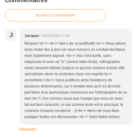
Commentaires
Ajouter un commentaire
J
Jacques
16/12/2013 17:42
Bonjour,<br /> <br /> Merci de ce justificatif.<br /> Nous allons
donc rester dos à dos car nous menons un combat identique,
mais totalement opposé :<br /> moi c'est durite, sans
majuscule et avec un "e" comme lettre finale, orthographe
assez souvent utilisée jusqu'à ce qu'une certaine presse dite
spécialisée sème la confusion dans nos esprits<br />
encombrés !<br /> Nous justifions ainsi l'existence de
plusieurs dictionnaires, car il semble bien qu'il n'y ait nulle
part trace d'un quelconque consensus sur l'orthographe de ce
mot.<br /> J'en conclus aussi que l'usage que vous en avez
fait est bien raisonné, ce qui somme toute est le principal, le
contraire m'aurait consterné. :-))<br /> Merci de nous faire
partager toutes vos découvertes.<br /> Votre fidèle lecteur
Répondre