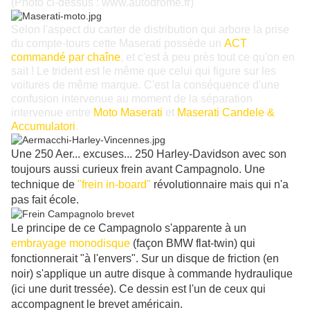
(Photo ci-dessus : www.autodrome.fr)
Selon l'aspect du carter de distribution qui arbore la prise
du compte-tours cette Maserati possède un
ACT
commandé par chaîne
, et c'est à peu près tout ce qu'on en
sait ! Le trident est le même que celui qui figure sur les
voitures de même marque. C'est la conséquence d'une
confusion intervenue au moment de la séparation
intervenue entre
Moto Maserati
et
Maserati Candele &
Accumulatori
.
Une 250 Aer... excuses... 250 Harley-Davidson avec son
toujours aussi curieux frein avant Campagnolo. Une
technique de
"frein in-board"
révolutionnaire mais qui n'a
pas fait école.
Le principe de ce Campagnolo s'apparente à un
embrayage monodisque
(façon BMW flat-twin) qui
fonctionnerait "à l'envers". Sur un disque de friction (en
noir) s'applique un autre disque à commande hydraulique
(ici une durit tressée). Ce dessin est l'un de ceux qui
accompagnent le brevet américain.