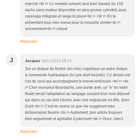
marché.<br /> Le modele suivant sera bien équipé du 150
sachs (seul moteur disponible en plus grosse cylindré) avec
carenage intégrale,et siege bi place<br /> <br /> En te
présentant tous mes voeux pour la nouvelle année<br />
sincerement<br /> roland
Répondre
J
Jacques
09/12/2013 09:15
Sur un disque de friction (en noir) s'applique un autre disque
à commande hydraulique (ici une durit tressée). Ce dessin est
l'un de ceux qui accompagnent le brevet américain.<br /> <br
/> Cher monsieur Bourdache, une durite avec un "e" en lettre
finale serait l'adaptation au langage courant d'un nom déposé
qui dans ce cas doit s'écrire avec une majuscule en tête, donc
Durit.<br /> C'est du moins ce que me suggèrent mes
dictionnaires favoris.<br /> Autrement, bon article toujours
bien argumenté et agréable à parcourir.<br /> Donc, merci.
Répondre