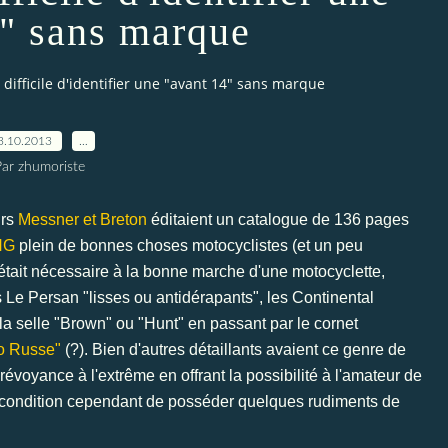
4" sans marque
t difficile d'identifier une "avant 14" sans marque
3.10.2013
…
ar zhumoriste
urs
Messner et Breton
éditaient un catalogue de 136 pages
NG
plein de bonnes choses motocyclistes (et un peu
i était nécessaire à la bonne marche d'une motocyclette,
s Le Persan "lisses ou antidérapants", les Continental
la selle "Brown" ou "Hunt" en passant par le cornet
o Russe"
(?). Bien d'autres détaillants avaient ce genre de
évoyance à l'extrême en offrant la possibilité à l'amateur de
 condition cependant de posséder quelques rudiments de