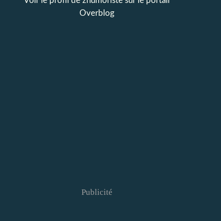
Voir le profil de
zhumoriste
sur le portail
Overblog
Publicité