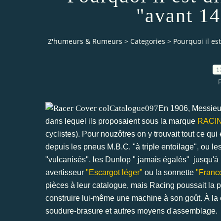
"avant 1
Z'humeurs & Rumeurs
>
Categories
>
Pourquoi il es
1
P
En 1906, Messie
dans lequel ils proposaient sous la marque
RACI
cyclistes). Pour nouzôtres on y trouvait tout ce qu
depuis les pneus M.B.C. "à triple entoilage", ou le
"vulcanisés", les Dunlop " jamais égalés" jusqu'à 
avertisseur
"Escargot léger"
ou la sonnette
"Franc
pièces à leur catalogue, mais Racing poussait la pr
construire lui-même une machine à son goût. À la
soudure-brasure et autres moyens d'assemblage.