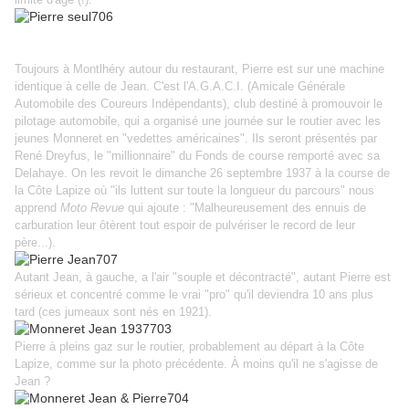
Toujours à Montlhéry autour du restaurant, Pierre est sur une machine
identique à celle de Jean. C'est l'A.G.A.C.I. (Amicale Générale
Automobile des Coureurs Indépendants), club destiné à promouvoir le
pilotage automobile, qui a organisé une journée sur le routier avec les
jeunes Monneret en "vedettes américaines". Ils seront présentés par
René Dreyfus, le "millionnaire" du Fonds de course remporté avec sa
Delahaye. On les revoit le dimanche 26 septembre 1937 à la course de
la Côte Lapize où "ils luttent sur toute la longueur du parcours" nous
apprend
Moto Revue
qui ajoute : "Malheureusement des ennuis de
carburation leur ôtèrent tout espoir de pulvériser le record de leur
père...).
Autant Jean, à gauche, a l'air "souple et décontracté", autant Pierre est
sérieux et concentré comme le vrai "pro" qu'il deviendra 10 ans plus
tard (ces jumeaux sont nés en 1921).
Pierre à pleins gaz sur le routier, probablement au départ à la Côte
Lapize, comme sur la photo précédente. À moins qu'il ne s'agisse de
Jean ?