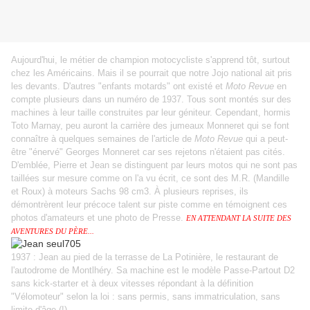
Aujourd'hui, le métier de champion motocycliste s'apprend tôt, surtout
chez les Américains. Mais il se pourrait que notre Jojo national ait pris
les devants. D'autres "enfants motards" ont existé et
Moto Revue
en
compte plusieurs dans un numéro de 1937. Tous sont montés sur des
machines à leur taille construites par leur géniteur. Cependant, hormis
Toto Marnay, peu auront la carrière des jumeaux Monneret qui se font
connaître à quelques semaines de l'article de
Moto Revue
qui a peut-
être "énervé" Georges Monneret car ses rejetons n'étaient pas cités.
D'emblée, Pierre et Jean se distinguent par leurs motos qui ne sont pas
taillées sur mesure comme on l'a vu écrit, ce sont des M.R. (Mandille
et Roux) à moteurs Sachs 98 cm3. À plusieurs reprises, ils
démontrèrent leur précoce talent sur piste comme en témoignent ces
photos d'amateurs et une photo de Presse.
EN ATTENDANT LA SUITE DES
AVENTURES DU PÈRE...
1937 : Jean au pied de la terrasse de La Potinière, le restaurant de
l'autodrome de Montlhéry. Sa machine est le modèle Passe-Partout D2
sans kick-starter et à deux vitesses répondant à la définition
"Vélomoteur" selon la loi : sans permis, sans immatriculation, sans
limite d'âge (!).