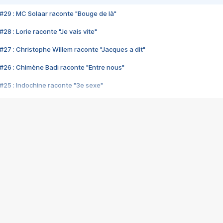
#29 : MC Solaar raconte "Bouge de là"
28 : Lorie raconte "Je vais vite"
#27 : Christophe Willem raconte "Jacques a dit"
#26 : Chimène Badi raconte "Entre nous"
#25 : Indochine raconte "3e sexe"
#24 : Zaho raconte "C'est chelou"
#23 : Patrick Bruel raconte "Au café des délices"
#22 : Kyo raconte "Le chemin"
#21 : Nolwenn Leroy raconte "Cassé"
#20 : Patrick Hernandez raconte "Born to be alive"
#19 : Lorie raconte "Près de moi"
#18 : Michael Jones raconte "A nos actes manqués" (avec Jean-Jacque