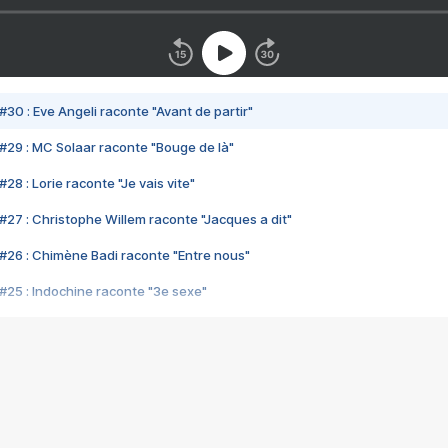
#30 : Eve Angeli raconte "Avant de partir"
#29 : MC Solaar raconte "Bouge de là"
28 : Lorie raconte "Je vais vite"
#27 : Christophe Willem raconte "Jacques a dit"
#26 : Chimène Badi raconte "Entre nous"
#25 : Indochine raconte "3e sexe"
#24 : Zaho raconte "C'est chelou"
#23 : Patrick Bruel raconte "Au café des délices"
#22 : Kyo raconte "Le chemin"
#21 : Nolwenn Leroy raconte "Cassé"