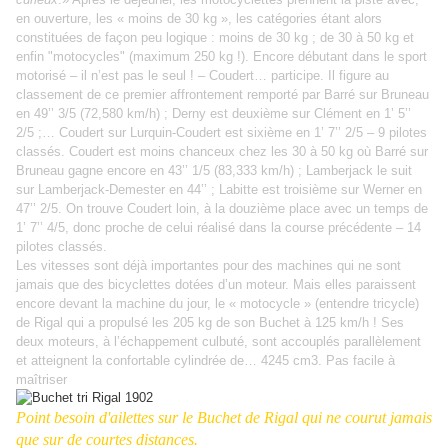
en ouverture, les « moins de 30 kg », les catégories étant alors
constituées de façon peu logique : moins de 30 kg ; de 30 à 50 kg et
enfin "motocycles" (maximum 250 kg !). Encore débutant dans le sport
motorisé – il n’est pas le seul ! – Coudert… participe. Il figure au
classement de ce premier affrontement remporté par Barré sur Bruneau
en 49’’ 3/5 (72,580 km/h) ; Derny est deuxième sur Clément en 1’ 5’’
2/5 ;… Coudert sur Lurquin-Coudert est sixième en 1’ 7’’ 2/5 – 9 pilotes
classés. Coudert est moins chanceux chez les 30 à 50 kg où Barré sur
Bruneau gagne encore en 43’’ 1/5 (83,333 km/h) ; Lamberjack le suit
sur Lamberjack-Demester en 44’’ ; Labitte est troisième sur Werner en
47’’ 2/5. On trouve Coudert loin, à la douzième place avec un temps de
1’ 7’’ 4/5, donc proche de celui réalisé dans la course précédente – 14
pilotes classés.
Les vitesses sont déjà importantes pour des machines qui ne sont
jamais que des bicyclettes dotées d’un moteur. Mais elles paraissent
encore devant la machine du jour, le « motocycle » (entendre tricycle)
de Rigal qui a propulsé les 205 kg de son Buchet à 125 km/h ! Ses
deux moteurs, à l’échappement culbuté, sont accouplés parallèlement
et atteignent la confortable cylindrée de… 4245 cm3. Pas facile à
maîtriser
Point besoin d'ailettes sur le Buchet de Rigal qui ne courut jamais
que sur de courtes distances.