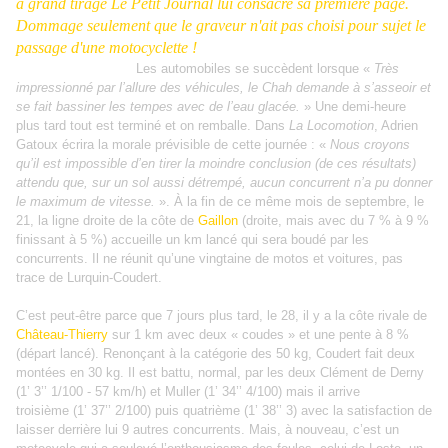
à grand tirage Le Petit Journal lui consacre sa première page.
Dommage seulement que le graveur n'ait pas choisi pour sujet le
passage d'une motocyclette !
Les automobiles se
succèdent lorsque «
Très
impressionné par l’allure des véhicules, le Chah demande à s’asseoir et
se fait bassiner les tempes avec de l’eau glacée.
» Une demi-heure
plus tard tout est terminé et on remballe. Dans
La Locomotion
, Adrien
Gatoux écrira la morale prévisible de cette journée : «
Nous croyons
qu’il est impossible d’en tirer la moindre conclusion (de ces résultats)
attendu que, sur un sol aussi détrempé, aucun concurrent n’a pu donner
le maximum de vitesse.
». À la fin de ce même mois de septembre, le
21, la ligne droite de la côte de
Gaillon
(droite, mais avec du 7 % à 9 %
finissant à 5 %) accueille un km lancé qui sera boudé par les
concurrents. Il ne réunit qu’une vingtaine de motos et voitures, pas
trace de Lurquin-Coudert.
C’est peut-être parce que 7 jours plus tard, le 28, il y a la côte rivale de
Château-Thierry
sur 1 km avec deux « coudes » et une pente à 8 %
(départ lancé). Renonçant à la catégorie des 50 kg, Coudert fait deux
montées en 30 kg. Il est battu, normal, par les deux Clément de Derny
(1’ 3’’ 1/100 - 57 km/h) et Muller (1’ 34’’ 4/100) mais il arrive
troisième (1’ 37’’ 2/100) puis quatrième (1’ 38’’ 3) avec la satisfaction de
laisser derrière lui 9 autres concurrents. Mais, à nouveau, c’est un