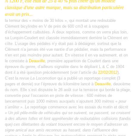
À 1200 F, elle était de 25 à 40 % plus chère qu'un modèle
classique d'une autre marque, mais sa distribution particulière
avait un prix...
la terreur des « moins de 30 kilos », qui montait une redoutable
Clément bicylindre en V de près de 600 cm3 et à soupapes
d’échappement culbutées. À deux reprises, comme on verra plus loin,
sa Lurquin-Coudert est classée immédiatement derrière la Clément en
côte. L’usage des pédales n’y était pas à dédaigner, surtout que la
Clément n’a jamais été vue nantie d’un pédalier, mais la performance
n’en est pas moindre pour autant. En vitesse il en va autrement, et on
le constate à
Deauville
, première apparition de Coudert dans une
épreuve du genre, d’ailleurs signalée dans le dépliant L & C de 1904
dont il a été question précédemment (voir l’article du
22/02/2012
).
C’est la revue
La Locomotion
qui a publié un reportage
complet (3
pages et demie) sur l’épreuve du kilomètre lancé à
Deauville
, deuxième
du nom. Elle s’est disputée le 26 août sur la terrasse qui borde la plage,
convertie pour l’occasion en piste de vitesse : 600 mètres de
lancememnt puis 1000 mètres auxquels s’ajoutent 300 mètres «
pour
s’arrêter
». Le reportage commence avec les essais du matin et décrit
« Un joli pêle-mêle de véhicules qui se suivent, se passent, se croisent
à des allures folles et font appréhender de redoutables collisions (
tandis
que
) ces dilettantes du volant trouvent encore le moyen d’adresser un
signe amical aux amis reconnus au hasard, dans l’affluence des
curieux
.» Après le déjeuner, les motocyclettes prennent la piste avec,