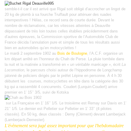
semble-t-il car il est arrivé que Rigal soit obligé d’accrocher un lingot de
20 kg de plomb à sa fourche Truffault pour atténuer des ruades
intempestives ! Hélas, ce record sera de courte durée. Devant le
nombre de réclamations, car les vitesses atteintes à Deauville
dépassaient de très loin toutes celles établies précédemment dans
d’autres épreuves, la Commission sportive de l’Automobile Club de
France décida l’annulation pure et simple de tous les résultats aussi
bien en automobiles qu’en motocyclettes !
Le mardi 2 septembre 1902 au
Bois de Boulogne
, l’A.C.F. organise un
km départ arrêté en l’honneur du Chah de Perse. La pluie tombée dans
la nuit et la matinée a transformé en «
un véritable marécage
», écrit
La
Locomotion,
le parcours choisi autour de l’hippodrome de Longchamp
jalonné de policiers dirigés par le préfet Lépine en personne. À 4 h 30
débutent les
courses, motocyclettes en tête dans la catégorie des 30
kg qui a rassemblé 4 concurrents. Coudert (Lurquin-Coudert) arrive
premier en 1’ 15’’ 3/5, suivi de Kotska
sur La Française en 1’ 16’’ 1/5. Le troisième est Remay sur Davis en 1’
21’’ 1/5. Le dernier est Pelletier sur Pelletier en 1’ 33’’ (4 pilotes
classés). En 50 kg, deux classés : Derny (Clément) devant Lamberjack
(Lamberjack-Demester).
L'évènement sera jugé assez important pour que l'hebdomadaire