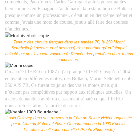
compétents, Paco Vives, Carlos Garriga et autres personnalités
bien connues en Espagne.
J’ai démarré la restauration de Bultaco
presque comme un professionnel, c'était un en deuxième métier et
comme j’avais une moto de course, je suis allé faire des courses
d’anciennes.
Terreur des circuits français dans les années 70, le 250 Morini
Settebello (ci-dessus et ci-dessous) n'est pourtant qu'un "simple"
culbuté qui ne s'avouera vaincu qu'à l'arrivée des premières deux-temps
japonaises.
On a créé l’IHRO en 1987 etj’ai pratiqué l’IHRO jusqu’en 2004
en ayant eu différentes motos, des Bultaco, Morini Settebello 250,
350 AJS 7R. Ce furent toujours des vraies motos mais qui
n’étaient pas compétitives par rapport aux répliques actuelles.
On
a alors demandé à avoir un classement séparé ce que l’IHRO
nous a refusé, alors j’ai arrêté de courir.
Louis Oulevey dans ses œuvres à la Côte de Sainte-Hélène organisée
par le Club du Motocyclettiste. On aura reconnu la 1000 Koehler-
Escoffier à nulle autre pareille ! (Photo Zhumoriste)