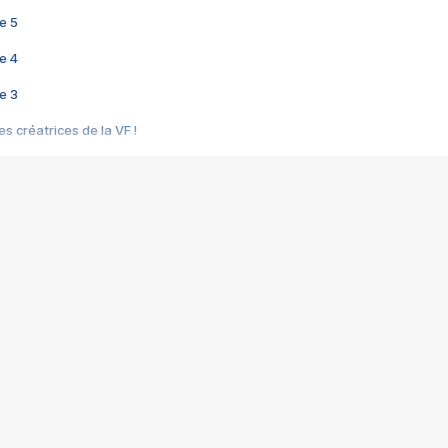
e 5
e 4
e 3
s créatrices de la VF !
e 2
e 1
e Mektoub My Love arrive enfin ! Rencontre avec Shaïn Boumedine et Sal
i : après Toni en famille
elle réalise le bouleversant Dites lui que je l'aime
ais ! Rencontre autour de Vie privée de Rebecca Zlotowski
 de Marguerite, Grave... Rencontre avec Ella Rumpf
 Les Rêveurs, un film intime sur la santé mentale