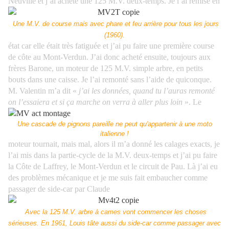
Neuville et j’ai acheté une 125 M.V. deux-temps. Je l’ai remise en
Une M.V. de course mais avec phare et feu arrière pour tous les jours
(1960).
état car elle était très fatiguée et j’ai pu faire une première course
de côte au Mont-Verdun.
J’ai donc acheté ensuite, toujours aux
frères Barone, un moteur de 125 M.V. simple arbre, en petits
bouts dans une caisse. Je l’ai remonté sans l’aide de quiconque.
M. Valentin m’a dit «
j’ai les données, quand tu l’auras remonté
on l’essaiera et si ça marche on verra à aller plus loin
». Le
Une cascade de pignons pareille ne peut qu'appartenir à une moto
italienne !
moteur tournait, mais mal, alors il m’a donné les calages exacts, je
l’ai mis dans la partie-cycle de la M.V. deux-temps et j’ai pu faire
la Côte de Laffrey, le Mont-Verdun et le circuit de Pau. Là j’ai eu
des problèmes mécanique et je me suis fait embaucher comme
passager de side-car par Claude
Avec la 125 M.V. arbre à cames vont commencer les choses
sérieuses. En 1961, Louis tâte aussi du side-car comme passager avec