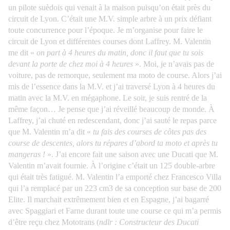
un pilote suèdois qui venait à la maison puisqu’on était près du
circuit de Lyon. C’était une M.V. simple arbre à un prix défiant
toute concurrence pour l’époque. Je m’organise pour faire le
circuit de Lyon et différentes courses dont Laffrey. M. Valentin
me dit «
on part à 4 heures du matin, donc il faut que tu sois
devant la porte de chez moi à 4 heures
». Moi, je n’avais pas de
voiture, pas de remorque, seulement ma moto de course. Alors j’ai
mis de l’essence dans la M.V. et j’ai traversé Lyon à 4 heures du
matin avec la M.V. en mégaphone. Le soir, je suis rentré de la
même façon… Je pense que j’ai réveillé beaucoup de monde. À
Laffrey, j’ai chuté en redescendant, donc j’ai sauté le repas parce
que M. Valentin m’a dit «
tu fais des courses de côtes pas des
course de descentes, alors tu répares d’abord ta moto et après tu
mangeras !
».
J’ai encore fait une saison avec une Ducati que M.
Valentin m’avait fournie. À l’origine c’était un 125 double-arbre
qui était très fatigué. M. Valentin l’a emporté chez Francesco Villa
qui l’a remplacé par un 223 cm3 de sa conception sur base de 200
Elite. Il marchait extrêmement bien et en Espagne, j’ai bagarré
avec Spaggiari et Farne durant toute une course ce qui m’a permis
d’être reçu chez Mototrans (
ndlr : Constructeur des Ducati