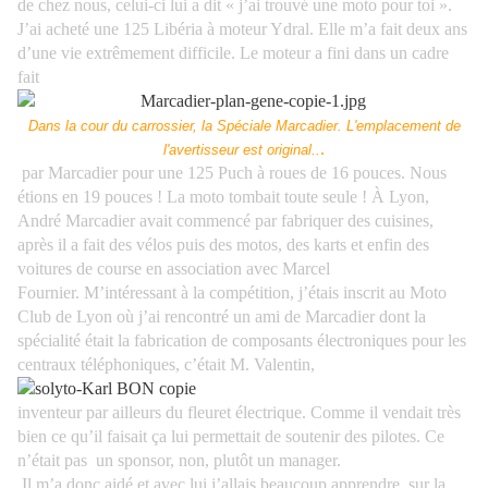
de chez nous, celui-ci lui a dit « j’ai trouvé une moto pour toi ».
J’ai acheté une 125 Libéria à moteur Ydral. Elle m’a fait deux ans
d’une vie extrêmement difficile. Le moteur a fini dans un cadre
fait
Dans la cour du carrossier, la Spéciale Marcadier. L'emplacement de
.
l'avertisseur est original..
par Marcadier pour une 125 Puch à roues de 16 pouces. Nous
étions en 19 pouces ! La moto tombait toute seule !
À Lyon,
André Marcadier avait commencé par fabriquer des cuisines,
après il a fait des vélos puis des motos, des karts et enfin des
voitures de course en association avec Marcel
Fournier.
M’intéressant à la compétition, j’étais inscrit au Moto
Club de Lyon où j’ai rencontré un ami de Marcadier dont la
spécialité était la fabrication de composants électroniques pour les
centraux téléphoniques, c’était M. Valentin,
inventeur par ailleurs du fleuret électrique. Comme il vendait très
bien ce qu’il faisait ça lui permettait de soutenir des pilotes. Ce
n’était pas un sponsor, non, plutôt un manager.
Il m’a donc aidé et avec lui j’allais beaucoup apprendre, sur la