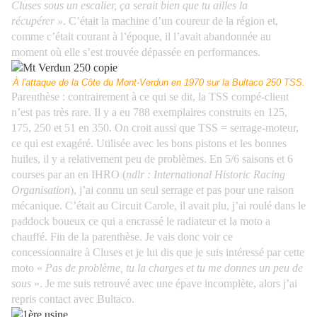
Cluses sous un escalier, ça serait bien que tu ailles la
récupérer »
. C’était la machine d’un coureur de la région et,
comme c’était courant à l’époque, il l’avait abandonnée au
moment où elle s’est trouvée dépassée en performances.
À l'attaque de la Côte du Mont-Verdun en 1970 sur la Bultaco 250 TSS.
Parenthèse : contrairement à ce qui se dit, la TSS compé-client
n’est pas très rare. Il y a eu 788 exemplaires construits en 125,
175, 250 et 51 en 350. On croit aussi que TSS = serrage-moteur,
ce qui est exagéré. Utilisée avec les bons pistons et les bonnes
huiles, il y a relativement peu de problèmes. En 5/6 saisons et 6
courses par an en IHRO (
ndlr : International Historic Racing
Organisation
), j’ai connu un seul serrage et pas pour une raison
mécanique. C’était au Circuit Carole, il avait plu, j’ai roulé dans le
paddock boueux ce qui a encrassé le radiateur et la moto a
chauffé. Fin de la parenthèse.
Je vais donc voir ce
concessionnaire à Cluses et je lui dis que je suis intéressé par cette
moto «
Pas de problème, tu la charges et tu me donnes un peu de
sous
». Je me suis retrouvé avec une épave incomplète, alors j’ai
repris contact avec Bultaco.