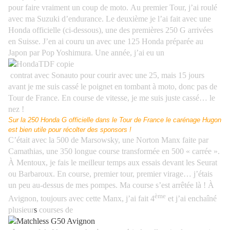
pour faire vraiment un coup de moto.
Au premier Tour, j’ai roulé
avec ma Suzuki d’endurance. Le deuxième je l’ai fait avec une
Honda officielle (ci-dessous), une des premières 250 G arrivées
en Suisse. J’en ai couru un avec une 125 Honda préparée au
Japon par
Pop Yoshimura. Une année, j’ai eu un
contrat avec Sonauto pour courir avec une 25, mais 15 jours
avant je me suis cassé le poignet en tombant à moto, donc pas de
Tour de France. En course de vitesse, je me suis juste cassé… le
nez !
Sur la 250 Honda G officielle dans le Tour de France le carénage Hugon
est bien utile pour récolter des sponsors !
C’était avec la 500 de Marsowsky, une Norton Manx faite par
Camathias, une 350 longue course transformée en 500 « carrée ».
À Mentoux, je fais le meilleur temps aux essais devant les Seurat
ou Barbaroux. En course, premier tour, premier virage… j’étais
un peu au-dessus de mes pompes. Ma course s’est arrêtée là ! À
ème
Avignon, toujours avec cette Manx, j’ai fait 4
et j’ai enchaîné
plusieur
s
courses de