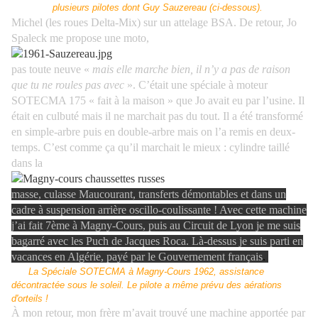
plusieurs pilotes dont Guy Sauzereau (ci-dessous).
Michel (les roues Delta-Mix) sur un attelage BSA. De retour, Jo
Spaleck me propose une moto,
pas toute neuve «
mais elle marche bien, il n’y a pas de raison
que tu ne roules pas avec
». C’était une spéciale à moteur
SOTECMA 175 « fait à la maison » que Jo avait eu par l’usine. Il
était en culbuté mais il ne marchait pas du tout. Il a été transformé
en simple-arbre puis en double-arbre mais on l’a remis en deux-
temps. C’est comme ça qu’il marchait le mieux : cylindre taillé
dans la
masse, culasse Maucourant, transferts démontables et dans un
cadre à suspension arrière oscillo-coulissante ! Avec cette machine
j’ai fait 7ème à Magny-Cours, puis au Circuit de Lyon je me suis
bagarré avec les Puch de Jacques Roca. Là-dessus je suis parti en
vacances en Algérie, payé par le Gouvernement français
.
La Spéciale SOTECMA à Magny-Cours 1962, assistance
décontractée sous le soleil. Le pilote a même prévu des aérations
d'orteils !
À mon retour, mon frère m’avait trouvé une machine apportée par