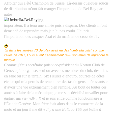
Affolter qui a été Champion de Suisse.
Là-dessus quelques soucis
de distribution m’ont fait manger l’importation de Bel Ray par un
autre
importateur. Il a tenu une année puis a disparu. Des clients m’ont
demandé de reprendre mais je n’ai pas voulu. J’ai pris
l’importation des casques Arai et du matériel de cross de JT.
S
i
dans les années 70 Bel Ray avait eu des "umbrella girls" comme
celles de 2011, Louis aurait certainement revu son refus de reprendre la
marque...
Comme j’étais secrétaire puis vice-président du Norton Club de
Genève j’ai organisé, seul ou avec les membres du club, des trials
en salle ou sur le terrain, Six Heures d’enduro, courses de côtes,
etc, ce qui m’a permis de rencontrer des tas de gens intéressants et
d’avoir une vie extrêmement bien remplie.
Au bout de toutes ces
années à faire de la mécanique, je me suis décidé à travailler pour
gagner ma vie (
ndlr : !
) et je suis entré comme fonctionnaire à
l’État de Genève. Mon frère était alors dans le commerce de la
moto et un jour il me dit
« Il y a une Bultaco TSS qui traîne à