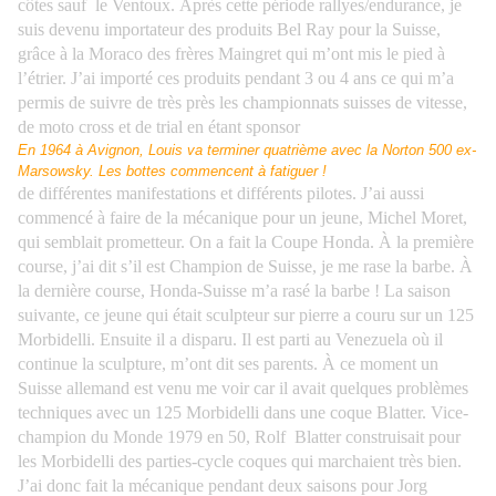
côtes sauf
le Ventoux.
Après cette période rallyes/endurance, je
suis devenu importateur des produits Bel Ray pour la Suisse,
grâce à la Moraco des frères Maingret qui m’ont mis le pied à
l’étrier. J’ai importé ces produits pendant 3 ou 4 ans ce qui m’a
permis de suivre de très près les championnats suisses de vitesse,
de moto cross et de trial en étant sponsor
En 1964 à Avignon, Louis va terminer quatrième avec la Norton 500 ex-
Marsowsky. Les bottes commencent à fatiguer !
de différentes manifestations et différents pilotes.
J’ai aussi
commencé à faire de la mécanique pour un jeune, Michel Moret,
qui semblait prometteur. On a fait la Coupe Honda. À la première
course, j’ai dit s’il est Champion de Suisse, je me rase la barbe. À
la dernière course, Honda-Suisse m’a rasé la barbe ! La saison
suivante, ce jeune qui était sculpteur sur pierre a couru sur un 125
Morbidelli. Ensuite il a disparu. Il est parti au Venezuela où il
continue la sculpture, m’ont dit ses parents.
À ce moment un
Suisse allemand est venu me voir car il avait quelques problèmes
techniques avec un 125 Morbidelli dans une coque Blatter. Vice-
champion du Monde 1979 en 50, Rolf Blatter construisait pour
les Morbidelli des parties-cycle coques qui marchaient très bien.
J’ai donc fait la mécanique pendant deux saisons pour Jorg