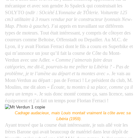
mécanique et avec son gendre Jo Spaleck qui construisait les
SOLYTO (
ndlr : SOciété LYonnaise de TÔlerie. Voiturette 125
cm3 utilitaire à 3 roues vendue par le constructeur lyonnais New-
Map. Photo à gauche
). J’ai appris en travaillant sur différents
types de moteurs. Tout était intéressant, y compris de côtoyer des
coureurs comme Beltoise, Offenstadt ou Depailler.
Au M.C. de
Lyon, il y avait Florian Ferraci dont le fils a couru en Superbike et
qui m’annonce un jour qu’il fait la course de Côte du Mont-
Verdun avec une Adler. «
Comme j’aimerais faire deux
catégories, me dit-il, pourrais-tu me prêter ta Libéria ? - Pas de
problème, je te l’amène au départ et tu montes avec »
. Je vais au
Mont-Verdun au départ : pas de Ferraci ! Le président du club, M.
Moulins, me dit alors «
Écoute, tu montes à sa place, comme ça il
aura un temps
». Je suis donc monté comme ça, sans licence, sans
équipement et j’ai fait un temps pour Florian Ferraci !
Cadrage audacieux, mais Louis montait vraiment la côte avec sa
.
Libéria (1959)
Ayant trouvé que la course était intéressante, je suis allé voir les
frères Barone qui avait beaucoup de matériel dans leur dépôt de