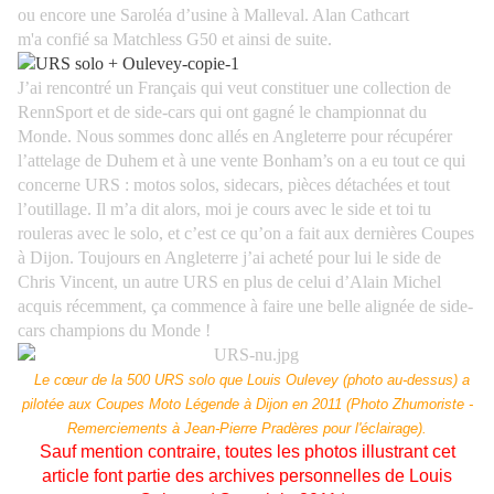
ou encore une Saroléa d’usine à Malleval. Alan Cathcart
m'a
confié sa Matchless G50 et ainsi de suite.
J’ai rencontré un Français qui veut constituer une collection de
RennSport et de side-cars qui ont gagné le championnat du
Monde. Nous sommes donc allés en Angleterre pour récupérer
l’attelage de Duhem et à une vente Bonham’s on a eu tout ce qui
concerne URS : motos solos, sidecars, pièces détachées et tout
l’outillage. Il m’a dit alors, moi je cours avec le side et toi tu
rouleras avec le solo, et c’est ce qu’on a fait aux dernières Coupes
à Dijon. Toujours en Angleterre j’ai acheté pour lui le side de
Chris Vincent, un autre URS en plus de celui d’Alain Michel
acquis récemment, ça commence à faire une belle alignée de side-
cars champions du Monde !
Le cœur de la 500 URS solo que Louis Oulevey (photo au-dessus) a
pilotée aux Coupes Moto Légende à Dijon en 2011 (Photo Zhumoriste -
Remerciements à Jean-Pierre Pradères pour l'éclairage).
Sauf mention contraire, toutes les photos illustrant cet
article font partie des archives personnelles de Louis