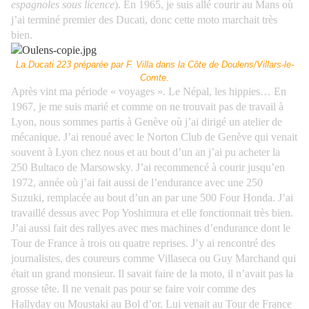
espagnoles sous licence
). En 1965, je suis allé courir au Mans où
j’ai terminé premier des Ducati, donc cette moto marchait très
bien.
La Ducati 223 préparée par F. Villa dans la Côte de Doulens/Villars-le-
Comte.
Après vint ma période « voyages ». Le Népal, les hippies… En
1967, je me suis marié et comme on ne trouvait pas de travail à
Lyon, nous sommes partis à Genève où j’ai dirigé un atelier de
mécanique. J’ai renoué avec le Norton Club de Genève qui venait
souvent à Lyon chez nous et au bout d’un an j’ai pu acheter la
250 Bultaco de Marsowsky. J’ai recommencé à courir jusqu’en
1972, année où j’ai fait aussi de l’endurance avec une 250
Suzuki, remplacée au bout d’un an par une 500 Four Honda. J’ai
travaillé dessus avec Pop Yoshimura et elle fonctionnait très bien.
J’ai aussi fait des rallyes avec mes machines d’endurance dont le
Tour de France à trois ou quatre reprises. J’y ai rencontré des
journalistes, des coureurs comme Villaseca ou Guy Marchand qui
était un grand monsieur. Il savait faire de la moto, il n’avait pas la
grosse tête. Il ne venait pas pour se faire voir comme des
Hallyday ou Moustaki au Bol d’or. Lui venait au Tour de France