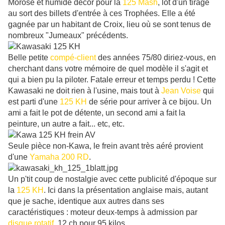
Morose et humide décor pour la
125 Mash
, lot d'un tirage
au sort des billets d'entrée à ces Trophées. Elle a été
gagnée par un habitant de Croix, lieu où se sont tenus de
nombreux "Jumeaux" précédents.
Belle petite
compé-client
des années 75/80 diriez-vous, en
cherchant dans votre mémoire de quel modèle il s'agit et
qui a bien pu la piloter. Fatale erreur et temps perdu ! Cette
Kawasaki ne doit rien à l'usine, mais tout à
Jean Voise
qui
est parti d'une
125 KH
de série pour arriver à ce bijou. Un
ami a fait le pot de détente, un second ami a fait la
peinture, un autre a fait... etc, etc.
Seule pièce non-Kawa, le frein avant très aéré provient
d'une
Yamaha 200 RD
.
Un p'tit coup de nostalgie avec cette publicité d'époque sur
la
125 KH
. Ici dans la présentation anglaise mais, autant
que je sache, identique aux autres dans ses
caractéristiques : moteur deux-temps à admission par
disque rotatif
, 12 ch pour 95 kilos.