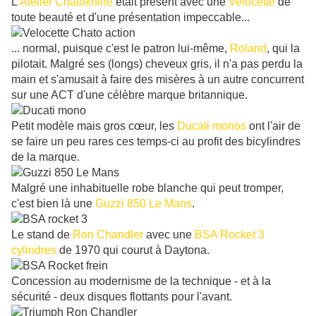
L'
Atelier Chatokhine
était présent avec une
Velocette
de
toute beauté et d'une présentation impeccable...
... normal, puisque c'est le patron lui-même,
Roland
, qui la
pilotait. Malgré ses (longs) cheveux gris, il n'a pas perdu la
main et s'amusait à faire des misères à un autre concurrent
sur une ACT d'une célèbre marque britannique.
Petit modèle mais gros cœur, les
Ducati monos
ont l'air de
se faire un peu rares ces temps-ci au profit des bicylindres
de la marque.
Malgré une inhabituelle robe blanche qui peut tromper,
c'est bien là une
Guzzi 850 Le Mans
.
Le stand de
Ron Chandler
avec une
BSA Rocket 3
cylindres
de 1970 qui courut à Daytona.
Concession au modernisme de la technique - et à la
sécurité - deux disques flottants pour l'avant.