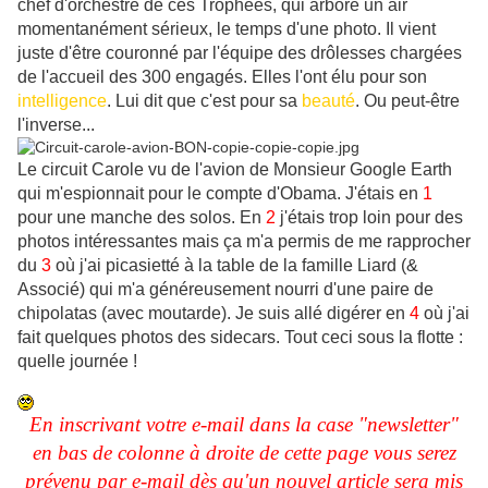
chef d'orchestre de ces Trophées, qui arbore un air
momentanément sérieux, le temps d'une photo. Il vient
juste d'être couronné par l'équipe des drôlesses chargées
de l'accueil des 300 engagés. Elles l'ont élu pour son
intelligence
. Lui dit que c'est pour sa
beauté
. Ou peut-être
l'inverse...
Le circuit Carole vu de l'avion de Monsieur Google Earth
qui m'espionnait pour le compte d'Obama. J'étais en
1
pour une manche des solos. En
2
j'étais trop loin pour des
photos intéressantes mais ça m'a permis de me rapprocher
du
3
où j'ai picasietté à la table de la famille Liard (&
Associé) qui m'a généreusement nourri d'une paire de
chipolatas (avec moutarde). Je suis allé digérer en
4
où j'ai
fait quelques photos des sidecars. Tout ceci sous la flotte :
quelle journée !
En inscrivant votre e-mail dans la case "newsletter"
en bas de colonne à droite de cette page vous serez
prévenu par e-mail dès qu'un nouvel article sera mis