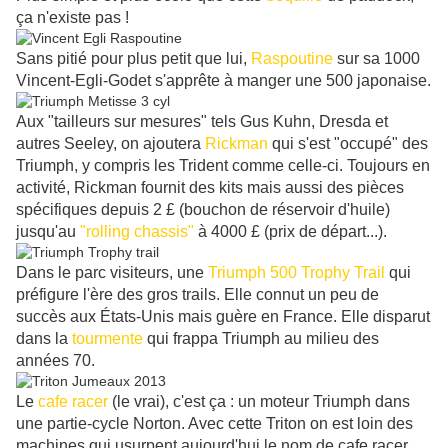
ça n'existe pas !
Sans pitié pour plus petit que lui,
Raspoutine
sur sa 1000
Vincent-Egli-Godet s'apprête à manger une 500 japonaise.
Aux "tailleurs sur mesures" tels Gus Kuhn, Dresda et
autres Seeley, on ajoutera
Rickman
qui s'est "occupé" des
Triumph, y compris les Trident comme celle-ci. Toujours en
activité, Rickman fournit des kits mais aussi des pièces
spécifiques depuis 2 £ (bouchon de réservoir d'huile)
jusqu'au
"rolling chassis"
à 4000 £ (prix de départ...).
Dans le parc visiteurs, une
Triumph 500 Trophy Trail
qui
préfigure l'ère des gros trails. Elle connut un peu de
succès aux États-Unis mais guère en France. Elle disparut
dans la
tourmente
qui frappa Triumph au milieu des
années 70.
Le
cafe racer
(le vrai), c'est ça : un moteur Triumph dans
une partie-cycle Norton. Avec cette Triton on est loin des
machines qui usurpent aujourd'hui le nom de cafe racer