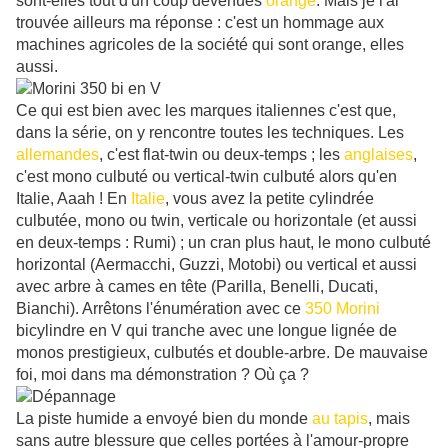
sont-elles tout d'un coup devenues
orange
. Mais je l'ai
trouvée ailleurs ma réponse : c'est un hommage aux
machines agricoles de la société qui sont orange, elles
aussi.
Ce qui est bien avec les marques italiennes c'est que,
dans la série, on y rencontre toutes les techniques. Les
allemandes
, c'est flat-twin ou deux-temps ; les
anglaises
,
c'est mono culbuté ou vertical-twin culbuté alors qu'en
Italie, Aaah ! En
Italie
, vous avez la petite cylindrée
culbutée, mono ou twin, verticale ou horizontale (et aussi
en deux-temps : Rumi) ; un cran plus haut, le mono culbuté
horizontal (Aermacchi, Guzzi, Motobi) ou vertical et aussi
avec arbre à cames en tête (Parilla, Benelli, Ducati,
Bianchi). Arrêtons l'énumération avec ce
350 Morini
bicylindre en V qui tranche avec une longue lignée de
monos prestigieux, culbutés et double-arbre. De mauvaise
foi, moi dans ma démonstration ? Où ça ?
La piste humide a envoyé bien du monde
au tapis
, mais
sans autre blessure que celles portées à l'amour-propre