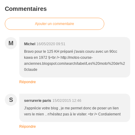
Commentaires
Ajouter un commentaire
M
Michel
16/05/2020 09:51
Bravo pour le 125 KH préparé j'avais couru avec un 90cc
kawa en 1972 §<br /> http://motos-course-
anciennes.blogspot.com/search/label/Les%20moto%20de%2
0claude
Répondre
S
serrurerie paris
15/02/2015 12:46
J'apprécie votre blog , je me permet donc de poser un lien
vers le mien .. n'hésitez pas à le visiter. <br /> Cordialement
Répondre