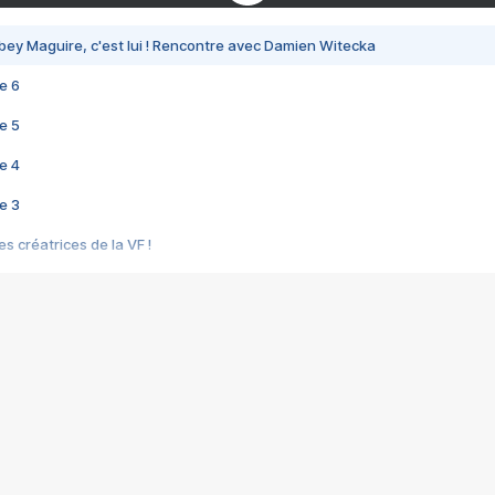
bey Maguire, c'est lui ! Rencontre avec Damien Witecka
e 6
e 5
e 4
e 3
s créatrices de la VF !
e 2
e 1
e Mektoub My Love arrive enfin ! Rencontre avec Shaïn Boumedine et Sal
i : après Toni en famille
elle réalise le bouleversant Dites lui que je l'aime
ais ! Rencontre autour de Vie privée de Rebecca Zlotowski