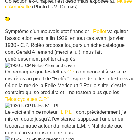
Collection ex-Chapleur est désormais exposée au
Musée
d'Amnéville
(Photo F.-M. Dumas).
Symptôme d'un mauvais état financier -
Rollet
va quitter
l'association vers la fin 1929, en tout cas avant janvier
1930 - C.P. Roléo propose toujours un riche catalogue
dont Gérald Allemand (merci à lui), nous fait
généreusement profiter ci-après :
On remarque que les lettres
CP
commencent à se faire
discrètes au profit de "Roléo" : signe de luttes intestines au
64 de la rue de la Folie-Méricourt ? Par la suite, c'est le
contraire qui se produira et il ne restera plus que les
"Motocyclettes C.P."
.
Le voici enfin ce moteur
"L.P.L."
dont précédemment j'ai
mis en doute jusqu'à l'existence, supposant une erreur
typographique autour du moteur L.M.P. Nul doute que
quelqu'un va nous en dire plus...