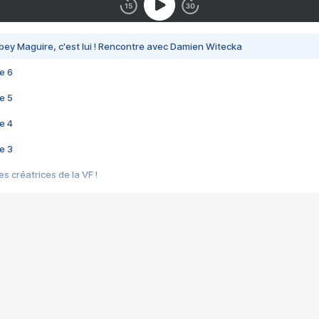
bey Maguire, c'est lui ! Rencontre avec Damien Witecka
e 6
e 5
e 4
e 3
s créatrices de la VF !
e 2
e 1
e Mektoub My Love arrive enfin ! Rencontre avec Shaïn Boumedine et Sal
i : après Toni en famille
elle réalise le bouleversant Dites lui que je l'aime