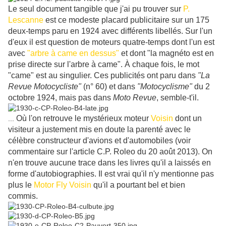
Le seul document tangible que j'ai pu trouver sur
P.
Lescanne
est ce modeste placard publicitaire sur un 175
deux-temps paru en 1924 avec différents libellés. Sur l'un
d'eux il est question de moteurs quatre-temps dont l'un est
avec
"arbre à came en dessus"
et dont "la magnéto est en
prise directe sur l'arbre à came". À chaque fois, le mot
"came" est au singulier. Ces publicités ont paru dans
"La
Revue Motocycliste"
(n° 60) et dans
"Motocyclisme"
du 2
octobre 1924, mais pas dans
Moto Revue
, semble-t'il.
Où l'on retrouve le mystérieux moteur
Voisin
dont un
...
visiteur a justement mis en doute la parenté avec le
célèbre constructeur d'avions et d'automobiles (voir
commentaire sur l'article C.P. Roleo du 20 août 2013). On
n'en trouve aucune trace dans les livres qu'il a laissés en
forme d'autobiographies. Il est vrai qu'il n'y mentionne pas
plus le
Motor Fly Voisin
qu'il a pourtant bel et bien
commis.