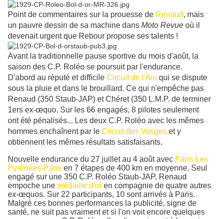
Point de commentaires sur la prouesse de
Renaud
, mais
un pauvre dessin de sa machine dans
Moto Revue
où il
devenait urgent que Rebour propose ses talents !
Avant la traditionnelle pause sportive du mois d'août, la
saison des C.P. Roléo se poursuit par l'endurance.
D'abord au réputé et difficile
Circuit de l'Ain
qui se dispute
sous la pluie et dans le brouillard. Ce qui n'empêche pas
Renaud (350 Staub-JAP) et Chéret (350 L.M.P. de terminer
1ers ex-œquo. Sur les 66 engagés, 8 pilotes seulement
ont été pénalisés... Les deux C.P. Roléo avec les mêmes
hommes enchaînent par le
Circuit des Vosges
et y
obtiennent les mêmes résultats satisfaisants.
Nouvelle endurance du 27 juillet au 4 août avec
Paris-Les
Pyrénées-Paris
en 7 étapes de 400 km en moyenne. Seul
engagé sur une 350 C.P. Roléo Staub-JAP, Renaud
empoche une
médaille d'or
en compagnie de quatre autres
ex-œquos. Sur 22 participants, 10 sont arrivés à Paris.
Malgré ces bonnes performances la publicité, signe de
santé, ne suit pas vraiment et si l'on voit encore quelques