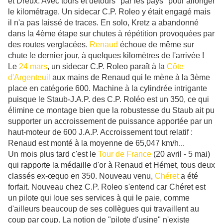
et Dreux. Avec tours et détours "par les pays" pour allonger
le kilométrage. Un sidecar C.P. Roleo y était engagé mais
il n'a pas laissé de traces. En solo, Kretz a abandonné
dans la 4ème étape sur chutes à répétition provoquées par
des routes verglacées.
Renaud
échoue de même sur
chute le dernier jour, à quelques kilomètres de l'arrivée !
Le
24 mars
, un sidecar C.P. Roleo paraît à la
Côte
d'Argenteuil
aux mains de Renaud qui le mène à la 3ème
place en catégorie 600. Machine à la cylindrée intrigante
puisque le Staub-J.A.P. des C.P. Roléo est un 350, ce qui
élimine ce montage bien que la robustesse du Staub ait pu
supporter un accroissement de puissance apportée par un
haut-moteur de 600 J.A.P. Accroissement tout relatif :
Renaud est monté à la moyenne de 65,047 km/h...
Un mois plus tard c'est le
Tour de France
(20 avril - 5 mai)
qui rapporte la médaille d'or à Renaud et Hémet, tous deux
classés ex-œquo en 350. Nouveau venu,
Chéret
a été
forfait. Nouveau chez C.P. Roleo s'entend car Chéret est
un pilote qui loue ses services à qui le paie, comme
d'ailleurs beaucoup de ses collègues qui travaillent au
coup par coup. La notion de "pilote d'usine" n'existe