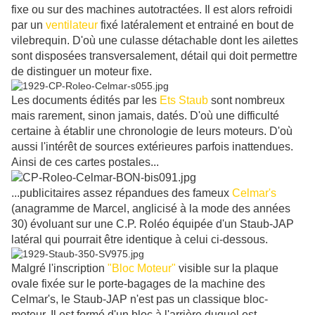
fixe ou sur des machines autotractées. Il est alors refroidi
par un
ventilateur
fixé latéralement et entrainé en bout de
vilebrequin. D'où une culasse détachable dont les ailettes
sont disposées transversalement, détail qui doit permettre
de distinguer un moteur fixe.
Les documents édités par les
Ets Staub
sont nombreux
mais rarement, sinon jamais, datés. D'où une difficulté
certaine à établir une chronologie de leurs moteurs. D'où
aussi l'intérêt de sources extérieures parfois inattendues.
Ainsi de ces cartes postales...
...publicitaires assez répandues des fameux
Celmar's
(anagramme de Marcel, anglicisé à la mode des années
30) évoluant sur une C.P. Roléo équipée d'un Staub-JAP
latéral qui pourrait être identique à celui ci-dessous.
Malgré l'inscription
"Bloc Moteur"
visible sur la plaque
ovale fixée sur le porte-bagages de la machine des
Celmar's, le Staub-JAP n'est pas un classique bloc-
moteur. Il est formé d'un bloc à l'arrière duquel est