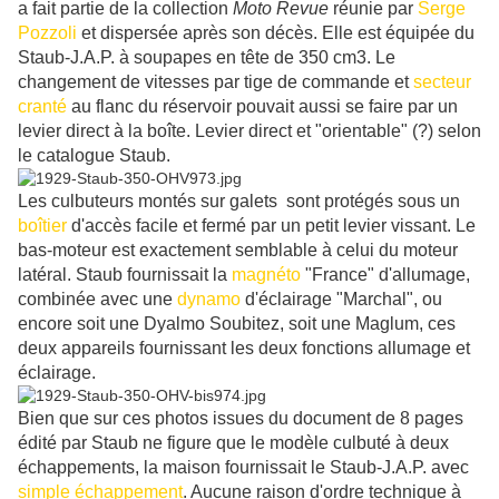
a fait partie de la collection
Moto Revue
réunie par
Serge
Pozzoli
et dispersée après son décès. Elle est équipée du
Staub-J.A.P. à soupapes en tête de 350 cm3. Le
changement de vitesses par tige de commande et
secteur
cranté
au flanc du réservoir pouvait aussi se faire par un
levier direct à la boîte. Levier direct et "orientable" (?) selon
le catalogue Staub.
Les culbuteurs montés sur galets sont protégés sous un
boîtier
d'accès facile et fermé par un petit levier vissant. Le
bas-moteur est exactement semblable à celui du moteur
latéral. Staub fournissait la
magnéto
"France" d'allumage,
combinée avec une
dynamo
d'éclairage "Marchal", ou
encore soit une Dyalmo Soubitez, soit une Maglum, ces
deux appareils fournissant les deux fonctions allumage et
éclairage.
Bien que sur ces photos issues du document de 8 pages
édité par Staub ne figure que le modèle culbuté à deux
échappements, la maison fournissait le Staub-J.A.P. avec
simple échappement
. Aucune raison d'ordre technique à