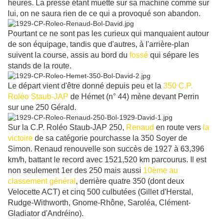
heures. La presse étant muette sur sa machine comme sur
lui, on ne saura rien de ce qui a provoqué son abandon.
Pourtant ce ne sont pas les curieux qui manquaient autour
de son équipage, tandis que d'autres, à l'arrière-plan
suivent la course, assis au bord du
fossé
qui sépare les
stands de la route.
Le départ vient d'être donné depuis peu et la
350 C.P.
Roléo Staub-JAP
de Hémet (n° 44) mène devant Perrin
sur une 250 Gérald.
Sur la C.P. Roléo Staub-JAP 250,
Renaud
en route vers
la
victoire
de sa catégorie pourchasse la 350 Soyer de
Simon. Renaud renouvelle son succès de 1927 à 63,396
km/h, battant le record avec 1521,520 km parcourus. Il est
non seulement 1er des 250 mais aussi
10ème au
classement général
, derrière quatre 350 (dont deux
Velocette ACT) et cinq 500 culbutées (Gillet d'Herstal,
Rudge-Withworth, Gnome-Rhône, Saroléa, Clément-
Gladiator d'Andréino).