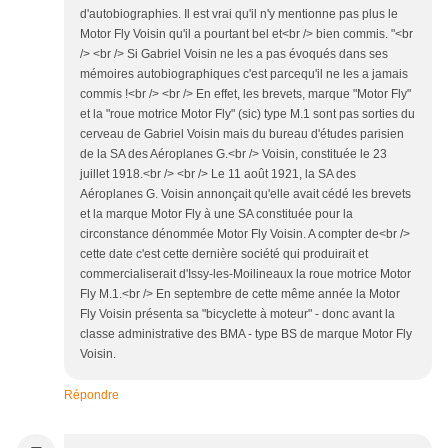
d'autobiographies. Il est vrai qu'il n'y mentionne pas plus le
Motor Fly Voisin qu'il a pourtant bel et<br /> bien commis. "<br
/> <br /> Si Gabriel Voisin ne les a pas évoqués dans ses
mémoires autobiographiques c'est parcequ'il ne les a jamais
commis !<br /> <br /> En effet, les brevets, marque "Motor Fly"
et la "roue motrice Motor Fly" (sic) type M.1 sont pas sorties du
cerveau de Gabriel Voisin mais du bureau d'études parisien
de la SA des Aéroplanes G.<br /> Voisin, constituée le 23
juillet 1918.<br /> <br /> Le 11 août 1921, la SA des
Aéroplanes G. Voisin annonçait qu'elle avait cédé les brevets
et la marque Motor Fly à une SA constituée pour la
circonstance dénommée Motor Fly Voisin. A compter de<br />
cette date c'est cette dernière société qui produirait et
commercialiserait d'Issy-les-Moilineaux la roue motrice Motor
Fly M.1.<br /> En septembre de cette même année la Motor
Fly Voisin présenta sa "bicyclette à moteur" - donc avant la
classe administrative des BMA - type BS de marque Motor Fly
Voisin.
Répondre