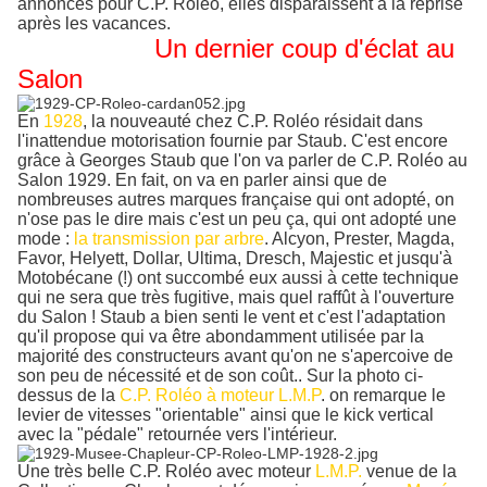
annonces pour C.P. Roléo, elles disparaissent à la reprise
après les vacances.
Un dernier coup d'éclat au
Salon
En
1928
, la nouveauté chez C.P. Roléo résidait dans
l'inattendue motorisation fournie par Staub. C'est encore
grâce à Georges Staub que l'on va parler de C.P. Roléo au
Salon 1929. En fait, on va en parler ainsi que de
nombreuses autres marques française qui ont adopté, on
n'ose pas le dire mais c'est un peu ça, qui ont adopté une
mode :
la transmission par arbre
. Alcyon, Prester, Magda,
Favor, Helyett, Dollar, Ultima, Dresch, Majestic et jusqu'à
Motobécane (!) ont succombé eux aussi à cette technique
qui ne sera que très fugitive, mais quel raffût à l'ouverture
du Salon ! Staub a bien senti le vent et c'est l'adaptation
qu'il propose qui va être abondamment utilisée par la
majorité des constructeurs avant qu'on ne s'apercoive de
son peu de nécessité et de son coût.. Sur la photo ci-
dessus de la
C.P. Roléo à moteur L.M.P
. on remarque le
levier de vitesses "orientable" ainsi que le kick vertical
avec la "pédale" retournée vers l'intérieur.
Une très belle C.P. Roléo avec moteur
L.M.P.
venue de la