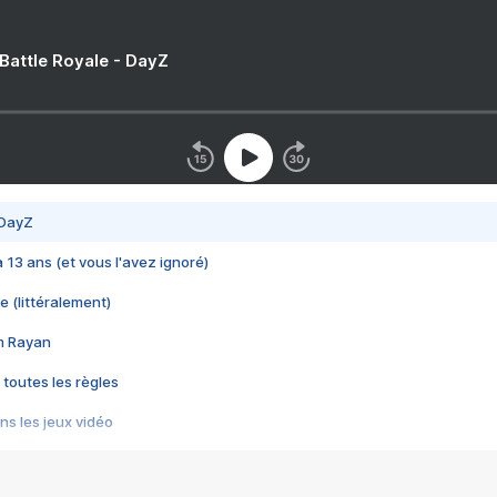
 Battle Royale - DayZ
 DayZ
 a 13 ans (et vous l'avez ignoré)
e (littéralement)
im Rayan
 toutes les règles
s les jeux vidéo
us choquant de Rockstar ? - Le scandale BULLY