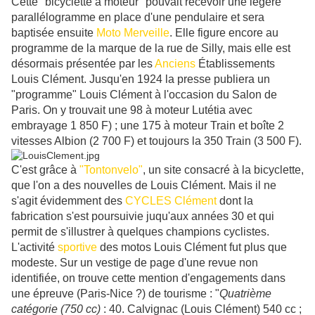
Cette "bicyclette à moteur" pouvait recevoir une légère
parallélogramme en place d'une pendulaire et sera
baptisée ensuite
Moto Merveille
. Elle figure encore au
programme de la marque de la rue de Silly, mais elle est
désormais présentée par les
Anciens
Établissements
Louis Clément. Jusqu'en 1924 la presse publiera un
"programme" Louis Clément à l'occasion du Salon de
Paris. On y trouvait une 98 à moteur Lutétia avec
embrayage 1 850 F) ; une 175 à moteur Train et boîte 2
vitesses Albion (2 700 F) et toujours la 350 Train (3 500 F).
C'est grâce à
"Tontonvelo"
, un site consacré à la bicyclette,
que l'on a des nouvelles de Louis Clément. Mais il ne
s'agit évidemment des
CYCLES Clément
dont la
fabrication s'est poursuivie juqu'aux années 30 et qui
permit de s'illustrer à quelques champions cyclistes.
L'activité
sportive
des motos Louis Clément fut plus que
modeste. Sur un vestige de page d'une revue non
identifiée, on trouve cette mention d'engagements dans
une épreuve (Paris-Nice ?) de tourisme : "
Quatrième
catégorie (750 cc)
: 40. Calvignac (Louis Clément) 540 cc ;