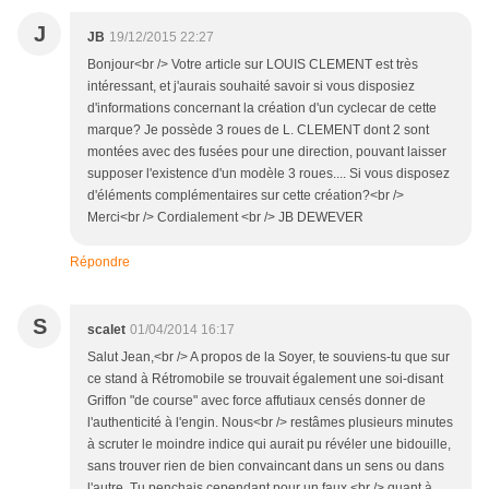
J
JB
19/12/2015 22:27
Bonjour<br /> Votre article sur LOUIS CLEMENT est très
intéressant, et j'aurais souhaité savoir si vous disposiez
d'informations concernant la création d'un cyclecar de cette
marque? Je possède 3 roues de L. CLEMENT dont 2 sont
montées avec des fusées pour une direction, pouvant laisser
supposer l'existence d'un modèle 3 roues.... Si vous disposez
d'éléments complémentaires sur cette création?<br />
Merci<br /> Cordialement <br /> JB DEWEVER
Répondre
S
scalet
01/04/2014 16:17
Salut Jean,<br /> A propos de la Soyer, te souviens-tu que sur
ce stand à Rétromobile se trouvait également une soi-disant
Griffon "de course" avec force affutiaux censés donner de
l'authenticité à l'engin. Nous<br /> restâmes plusieurs minutes
à scruter le moindre indice qui aurait pu révéler une bidouille,
sans trouver rien de bien convaincant dans un sens ou dans
l'autre. Tu penchais cependant pour un faux,<br /> quant à