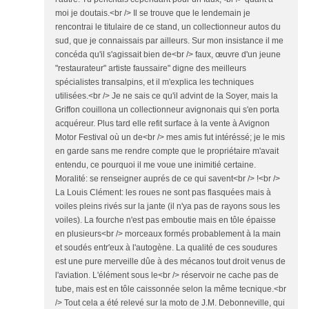
moi je doutais.<br /> Il se trouve que le lendemain je
rencontrai le titulaire de ce stand, un collectionneur autos du
sud, que je connaissais par ailleurs. Sur mon insistance il me
concéda qu'il s'agissait bien de<br /> faux, œuvre d'un jeune
"restaurateur" artiste faussaire" digne des meilleurs
spécialistes transalpins, et il m'explica les techniques
utilisées.<br /> Je ne sais ce qu'il advint de la Soyer, mais la
Griffon couillona un collectionneur avignonais qui s'en porta
acquéreur. Plus tard elle refit surface à la vente à Avignon
Motor Festival où un de<br /> mes amis fut intéréssé; je le mis
en garde sans me rendre compte que le propriétaire m'avait
entendu, ce pourquoi il me voue une inimitié certaine.
Moralité: se renseigner auprés de ce qui savent<br /> !<br />
La Louis Clément: les roues ne sont pas flasquées mais à
voiles pleins rivés sur la jante (il n'ya pas de rayons sous les
voiles). La fourche n'est pas emboutie mais en tôle épaisse
en plusieurs<br /> morceaux formés probablement à la main
et soudés entr'eux à l'autogène. La qualité de ces soudures
est une pure merveille dûe à des mécanos tout droit venus de
l'aviation. L'élément sous le<br /> réservoir ne cache pas de
tube, mais est en tôle caissonnée selon la même tecnique.<br
/> Tout cela a été relevé sur la moto de J.M. Debonneville, qui