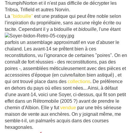
Triumph/Norton et il n'est pas difficile de décrypter les
Tribsa, Trifield et autres Norvin.
La
"bidouille"
est une pratique qui peut être noble selon
l'inspiration du propriétaire, sans aucune règle écrite ou
tacite. Cependant il y a bidouille et
bidouille
, l'une étant
parfois un assemblage approximatif en vue d'abuser le
chaland. Les avant-14 se prêtent bien à ces
reconstitutions, vu l'ignorance de certaines "poires". On en
connaît de fort réussies - des reconstitutions, pas des
poires -, assemblées méticuleusement avec des pièces et
accessoires d'époque (en cuivre/laiton bien astiqué) , et
qui ont trouvé place dans des
collections
. De préférence
en dehors du pays où elles sont nées... Ainsi, à défaut
d'une avant-14, voici une Soyer, ci-dessus, qui fit son petit
effet dans un Rétromobile (2005 ?) avant de prendre le
chemin d'Albion. Elle y fut
vendue
par une très sérieuse
maison de vente aux enchères. On y joignait même, me
semble-t-il, un palmarès acquis dans des courses
hexagonales.