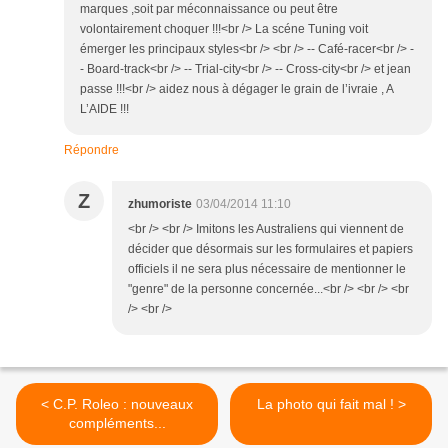
marques ,soit par méconnaissance ou peut être
volontairement choquer !!!<br /> La scéne Tuning voit
émerger les principaux styles<br /> <br /> -- Café-racer<br /> -
- Board-track<br /> -- Trial-city<br /> -- Cross-city<br /> et jean
passe !!!<br /> aidez nous à dégager le grain de l’ivraie , A
L’AIDE !!!
Répondre
Z
zhumoriste
03/04/2014 11:10
<br /> <br /> Imitons les Australiens qui viennent de
décider que désormais sur les formulaires et papiers
officiels il ne sera plus nécessaire de mentionner le
"genre" de la personne concernée...<br /> <br /> <br
/> <br />
< C.P. Roleo : nouveaux
La photo qui fait mal ! >
compléments...