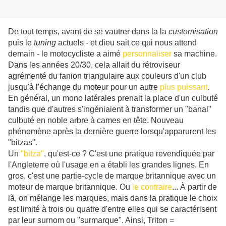
De tout temps, avant de se vautrer dans la la
customisation
puis le
tuning
actuels - et dieu sait ce qui nous attend
demain - le motocycliste a aimé
personnaliser
sa machine.
Dans les années 20/30, cela allait du rétroviseur
agrémenté du fanion triangulaire aux couleurs d'un club
jusqu'à l'échange du moteur pour un autre
plus puissant
.
En général, un mono latérales prenait la place d'un culbuté
tandis que d'autres s'ingéniaient à transformer un "banal"
culbuté en noble arbre à cames en tête. Nouveau
phénomène après la dernière guerre lorsqu'apparurent les
"bitzas".
Un
"bitza"
, qu'est-ce ? C'est une pratique revendiquée par
l'Angleterre où l'usage en a établi les grandes lignes. En
gros, c'est une partie-cycle de marque britannique avec un
moteur de marque britannique. Ou
le contraire
... À partir de
là, on mélange les marques, mais dans la pratique le choix
est limité à trois ou quatre d'entre elles qui se caractérisent
par leur surnom ou "surmarque". Ainsi, Triton =