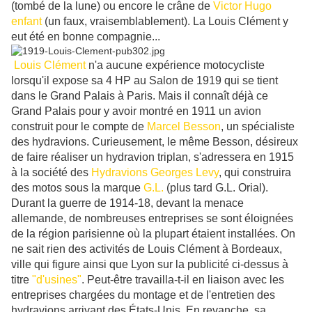
(tombé de la lune) ou encore le crâne de
Victor Hugo
enfant
(un faux, vraisemblablement). La Louis Clément y
eut été en bonne compagnie...
Louis Clément
n'a aucune expérience motocycliste
lorsqu'il expose sa 4 HP au Salon de 1919 qui se tient
dans le Grand Palais à Paris. Mais il connaît déjà ce
Grand Palais pour y avoir montré en 1911 un avion
construit pour le compte de
Marcel Besson
, un spécialiste
des hydravions. Curieusement, le même Besson, désireux
de faire réaliser un hydravion triplan, s'adressera en 1915
à la société des
Hydravions Georges Levy
, qui construira
des motos sous la marque
G.L.
(plus tard G.L. Orial).
Durant la guerre de 1914-18, devant la menace
allemande, de nombreuses entreprises se sont éloignées
de la région parisienne où la plupart étaient installées. On
ne sait rien des activités de Louis Clément à Bordeaux,
ville qui figure ainsi que Lyon sur la publicité ci-dessus à
titre
"d'usines"
. Peut-être travailla-t-il en liaison avec les
entreprises chargées du montage et de l'entretien des
hydravions arrivant des États-Unis. En revanche, sa