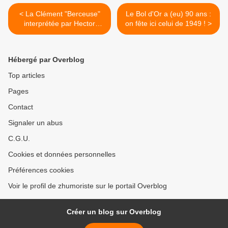
< La Clément "Berceuse"
Le Bol d'Or a (eu) 90 ans :
interprétée par Hector
on fête ici celui de 1949 ! >
Andreino (Fin)
Hébergé par Overblog
Top articles
Pages
Contact
Signaler un abus
C.G.U.
Cookies et données personnelles
Préférences cookies
Voir le profil de zhumoriste sur le portail Overblog
Créer un blog sur Overblog