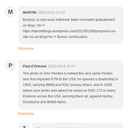
M
MARTIN
24/01/2018 10:34
Bonjour, si cela vous intéresse faites connaitre gratuitement
un blog :<br />
https://sitesetblogs.wordpress.com/2015/01/06/proposez-un-
site-ou-un-blog/<br /> Bonne continuation.
Répondre
P
Paul d'Orleans
22/01/2018 05:24
The photo of John Penton is indeed the very same Penton
who first imported KTM to the USA; he opened a dealership in
1950, carrying BMW and NSU among others, and in 1958
(when your photo was taken) he raced an NSU 175 in many
Enduros across the USA, winning them all, against Harley-
Davidsons and British twins.
Répondre