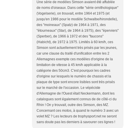
Une série de modèles Simson avaient été affublée
de noms d'oiseaux. Dans cette "série ornithologique"
(Vogelserie), on trouvait, entre 1964 et 1975 (et
jusqu'en 1986 pour le modèle Schwalbe/hirondelle),
des "moineaux" (Spatz) de 1964 à 1971, des
"étourneaux" (Star), de 1964 à 1975), des "éperviers"
(Sperber), de 1966 à 1972 et des "faucons"
(Habicht), de 1972 à 1975. Limités à 60 km/h, ces
Simson sont actuellement très prisés par les jeunes,
car une clause du traité d'unification entre les 2
Allemagnes exempte ces modèles d'origine de la
limitation de vitesse à 45 km/h applicable à la
catégorie des 50cm3. C'est pourquoi les cadres
d'origine sur lesquels le numéro de chassis et la
plaque de type sont encore lisibles sont très prisés
sur le marché de l'occasion. Le vépéciste
d'Allemagne de l'Ouest était Neckermann, dont les
catalogues sont également connus de de côté-ci du
Rhin ! On y trouvait, outre des Simson, des MZ.
Concernant ces motos, à quand le numéro 3 avec un
volet MZ ? Les lecteurs de trophysport.net ne seront
sans doute pas les derniers à savourer ces lignes !