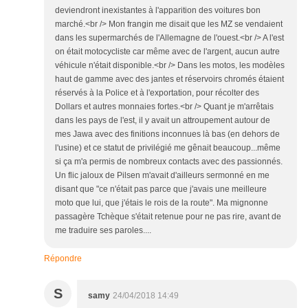
deviendront inexistantes à l'apparition des voitures bon
marché.<br /> Mon frangin me disait que les MZ se vendaient
dans les supermarchés de l'Allemagne de l'ouest.<br /> A l'est
on était motocycliste car même avec de l'argent, aucun autre
véhicule n'était disponible.<br /> Dans les motos, les modèles
haut de gamme avec des jantes et réservoirs chromés étaient
réservés à la Police et à l'exportation, pour récolter des
Dollars et autres monnaies fortes.<br /> Quant je m'arrêtais
dans les pays de l'est, il y avait un attroupement autour de
mes Jawa avec des finitions inconnues là bas (en dehors de
l'usine) et ce statut de privilégié me gênait beaucoup...même
si ça m'a permis de nombreux contacts avec des passionnés.
Un flic jaloux de Pilsen m'avait d'ailleurs sermonné en me
disant que "ce n'était pas parce que j'avais une meilleure
moto que lui, que j'étais le rois de la route". Ma mignonne
passagère Tchèque s'était retenue pour ne pas rire, avant de
me traduire ses paroles....
Répondre
S
samy
24/04/2018 14:49