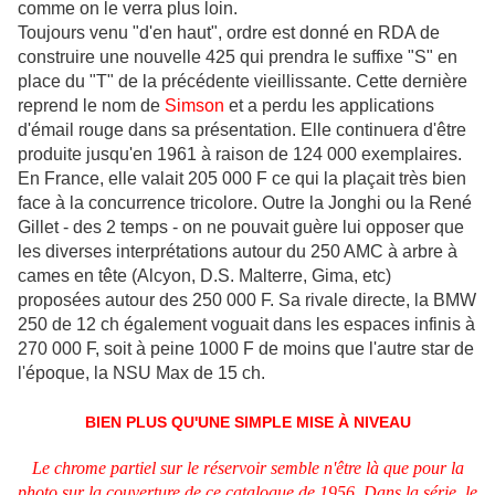
comme on le verra plus loin.
Toujours venu "d'en haut", ordre est donné en RDA de
construire une nouvelle 425 qui prendra le suffixe "S" en
place du "T" de la précédente vieillissante. Cette dernière
reprend le nom de
Simson
et a perdu les applications
d'émail rouge dans sa présentation. Elle continuera d'être
produite jusqu'en 1961 à raison de 124 000 exemplaires.
En France, elle valait 205 000 F ce qui la plaçait très bien
face à la concurrence tricolore. Outre la Jonghi ou la René
Gillet - des 2 temps - on ne pouvait guère lui opposer que
les diverses interprétations autour du 250 AMC à arbre à
cames en tête (Alcyon, D.S. Malterre, Gima, etc)
proposées autour des 250 000 F. Sa rivale directe, la BMW
250 de 12 ch également voguait dans les espaces infinis à
270 000 F, soit à peine 1000 F de moins que l'autre star de
l'époque, la NSU Max de 15 ch.
BIEN PLUS QU'UNE SIMPLE MISE À NIVEAU
Le chrome partiel sur le réservoir semble n'être là que pour la
photo sur la couverture de ce catalogue de 1956. Dans la série, le