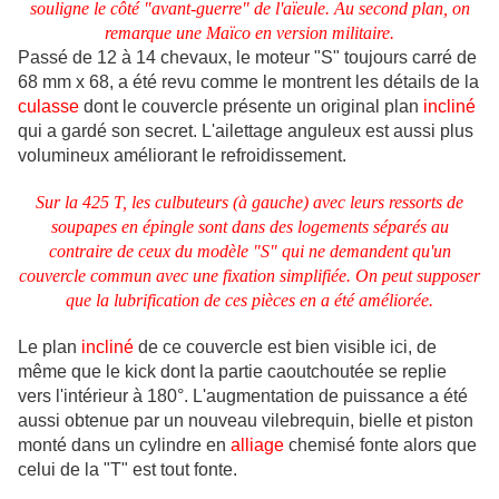
souligne le côté "avant-guerre" de l'aïeule. Au second plan, on
remarque une Maïco en version militaire.
Passé de 12 à 14 chevaux, le moteur "S" toujours carré de
68 mm x 68, a été revu comme le montrent les détails de la
culasse
dont le couvercle présente un original plan
incliné
qui a gardé son secret. L'ailettage anguleux est aussi plus
volumineux améliorant le refroidissement.
Sur la 425 T, les culbuteurs (à gauche) avec leurs ressorts de
soupapes en épingle sont dans des logements séparés au
contraire de ceux du modèle "S" qui ne demandent qu'un
couvercle commun avec une fixation simplifiée. On peut supposer
que la lubrification de ces pièces en a été améliorée.
Le plan
incliné
de ce couvercle est bien visible ici, de
même que le kick dont la partie caoutchoutée se replie
vers l'intérieur à 180°. L'augmentation de puissance a été
aussi obtenue par un nouveau vilebrequin, bielle et piston
monté dans un cylindre en
alliage
chemisé fonte alors que
celui de la "T" est tout fonte.