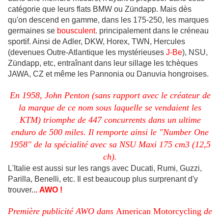
catégorie que leurs flats BMW ou Zündapp. Mais dès
qu'on descend en gamme, dans les 175-250, les marques
germaines se
bousculent
. principalement dans le créneau
sportif. Ainsi de Adler, DKW, Horex, TWN, Hercules
(devenues Outre-Atlantique les mystérieuses
J-Be
), NSU,
Zündapp, etc, entraînant dans leur sillage les tchèques
JAWA, CZ et même les Pannonia ou Danuvia hongroises.
En 1958, John Penton (sans rapport avec le créateur de
la marque de ce nom sous laquelle se vendaient les
KTM) triomphe de 447 concurrents dans un ultime
enduro de 500 miles. Il remporte ainsi le "Number One
1958" de la spécialité avec sa NSU Maxi 175 cm3 (12,5
ch).
L'Italie est aussi sur les rangs avec Ducati, Rumi, Guzzi,
Parilla, Benelli, etc. Il est beaucoup plus
surprenant d'y
trouver..
. AWO !
Première publicité AWO dans
American Motorcycling
de