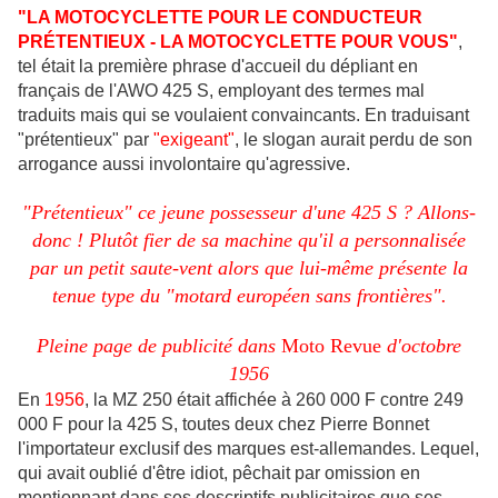
"LA MOTOCYCLETTE POUR LE CONDUCTEUR
PRÉTENTIEUX - LA MOTOCYCLETTE POUR VOUS"
,
tel était la première phrase d'accueil du dépliant en
français de l'AWO 425 S, employant des termes mal
traduits mais qui se voulaient convaincants. En traduisant
"prétentieux" par
"exigeant"
, le slogan aurait perdu de son
arrogance aussi involontaire qu'agressive.
"Prétentieux" ce jeune possesseur d'une 425 S ? Allons-
donc ! Plutôt fier de sa machine qu'il a personnalisée
par un petit saute-vent alors que lui-même présente la
tenue type du "motard européen sans frontières".
Pleine page de publicité dans
Moto Revue
d'octobre
1956
En
1956
, la MZ 250 était affichée à 260 000 F contre 249
000 F pour la 425 S, toutes deux chez Pierre Bonnet
l'importateur exclusif des marques est-allemandes. Lequel,
qui avait oublié d'être idiot, pêchait par omission en
mentionnant dans ses descriptifs publicitaires que ses