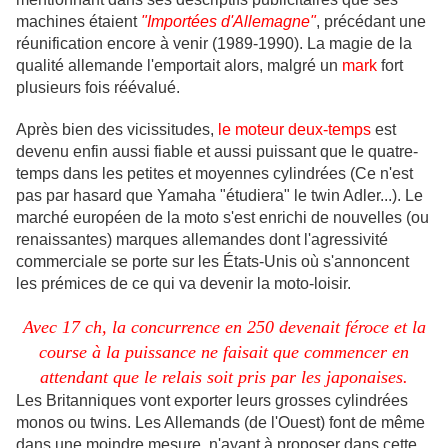
machines étaient
"Importées d'Allemagne"
, précédant une
réunification encore à venir (1989-1990). La magie de la
qualité allemande l'emportait alors, malgré un
mark
fort
plusieurs fois réévalué.
Après bien des vicissitudes,
le moteur deux-temps
est
devenu enfin aussi fiable et aussi puissant que le quatre-
temps dans les petites et moyennes cylindrées (Ce n'est
pas par hasard que Yamaha "étudiera" le twin Adler...). Le
marché européen de la moto s'est enrichi de nouvelles (ou
renaissantes) marques allemandes dont l'agressivité
commerciale se porte sur les États-Unis où s'annoncent
les prémices de ce qui va devenir la moto-loisir.
Avec 17 ch, la concurrence en 250 devenait féroce et la
course à la puissance ne faisait que commencer en
attendant que le relais soit pris par les japonaises.
Les Britanniques vont exporter leurs grosses cylindrées
monos ou twins. Les Allemands (de l'Ouest) font de même
dans une moindre mesure, n'ayant à proposer dans cette