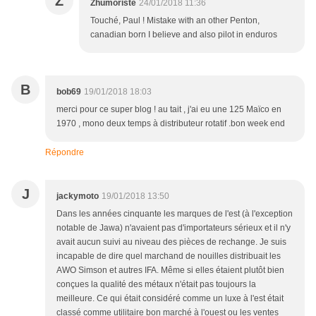
Z
Zhumoriste
24/01/2018 11:36
Touché, Paul ! Mistake with an other Penton,
canadian born I believe and also pilot in enduros
B
bob69
19/01/2018 18:03
merci pour ce super blog ! au tait , j'ai eu une 125 Maïco en
1970 , mono deux temps à distributeur rotatif .bon week end
Répondre
J
jackymoto
19/01/2018 13:50
Dans les années cinquante les marques de l'est (à l'exception
notable de Jawa) n'avaient pas d'importateurs sérieux et il n'y
avait aucun suivi au niveau des pièces de rechange. Je suis
incapable de dire quel marchand de nouilles distribuait les
AWO Simson et autres IFA. Même si elles étaient plutôt bien
conçues la qualité des métaux n'était pas toujours la
meilleure. Ce qui était considéré comme un luxe à l'est était
classé comme utilitaire bon marché à l'ouest ou les ventes